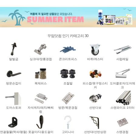
꾸밈닷컴 인기 카테고리 30
말발굽
싱크대/장롱경첩
콘크리트피스
바퀴/캐스터
서랍레일
방문손잡이
목재피스
조절발
피스캡/못구멍스티
도어클로저/도어체
커
크
도어스토퍼
자석캐치/래치/빠찌
방문/목문경첩
선반다보
스탠파이프 1미터
링
연결철물(꺽쇠/평철)
옷걸이/다용도걸이
고리나사
선반대/선반상판
스텐경첩