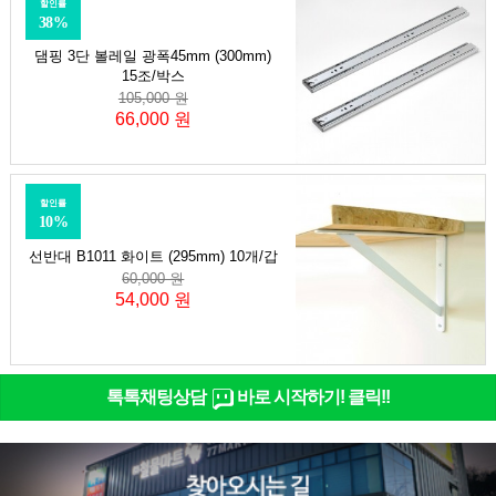
할인률
38%
댐핑 3단 볼레일 광폭45mm (300mm)
15조/박스
105,000 원
66,000 원
할인률
10%
선반대 B1011 화이트 (295mm) 10개/갑
60,000 원
54,000 원
톡톡채팅상담
바로 시작하기! 클릭!!