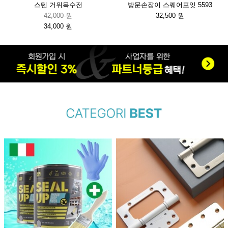
스텐 거위목수전
방문손잡이 스퀘어포잇 5593
42,000 원
32,500 원
34,000 원