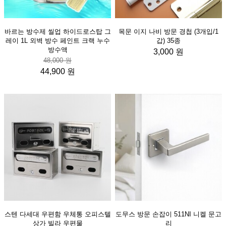
바르는 방수제 씰업 하이드로스탑 그
목문 이지 나비 방문 경첩 (3개입/1
레이 1L 외벽 방수 페인트 크랙 누수
갑) 35종
방수액
3,000 원
48,000 원
44,900 원
스텐 다세대 우편함 우체통 오피스텔
도무스 방문 손잡이 511NI 니켈 문고
상가 빌라 우편물
리