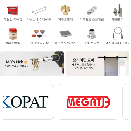
우편함/택배함
가스쇼바/수대/스테
가구손잡이
가구경첩/소품경첩
잠금장치
이
목다보/목심
전선캡/공기창
배수트렌치/유가
소켓/브라켓
액자걸이/POP걸이