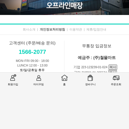
회사소개
|
개인정보처리방침
|
이용약관
|
제휴/입점안내
고객센터 (주문/배송 문의)
무통장 입금정보
1566-2077
예금주 : (주)철물마트
MON-FRI 09:00 - 18:00
LUNCH 12:00 - 13:00
기업
복사
223-123239-01-024
토/일/공휴일 휴무
국민
복사
718201-01-205674
농협
복사
301-0168-3882-11
회원가입
마이꾸밈
홈
장바구니
주문조회
회원 1:1 문의
상품 및 사용방법 문의
주문배송
교환반품취소
COMPANY : (주)철물마트 / CEO : 이숙열