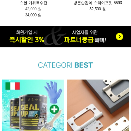
스텐 거위목수전
방문손잡이 스퀘어포잇 5593
42,000 원
32,500 원
34,000 원