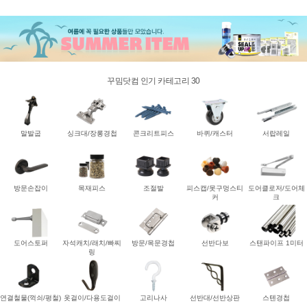
꾸밈닷컴 인기 카테고리 30
말발굽
싱크대/장롱경첩
콘크리트피스
바퀴/캐스터
서랍레일
방문손잡이
목재피스
조절발
피스캡/못구멍스티
도어클로저/도어체
커
크
도어스토퍼
자석캐치/래치/빠찌
방문/목문경첩
선반다보
스탠파이프 1미터
링
연결철물(꺽쇠/평철)
옷걸이/다용도걸이
고리나사
선반대/선반상판
스텐경첩