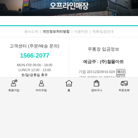
회사소개
|
개인정보처리방침
|
이용약관
|
제휴/입점안내
고객센터 (주문/배송 문의)
무통장 입금정보
1566-2077
예금주 : (주)철물마트
MON-FRI 09:00 - 18:00
LUNCH 12:00 - 13:00
기업
복사
223-123239-01-024
토/일/공휴일 휴무
국민
복사
718201-01-205674
농협
복사
301-0168-3882-11
회원가입
마이꾸밈
홈
장바구니
주문조회
회원 1:1 문의
상품 및 사용방법 문의
주문배송
교환반품취소
COMPANY : (주)철물마트 / CEO : 이숙열