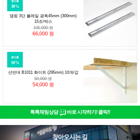
할인률
38%
댐핑 3단 볼레일 광폭45mm (300mm)
15조/박스
105,000 원
66,000 원
할인률
10%
선반대 B1011 화이트 (295mm) 10개/갑
60,000 원
54,000 원
톡톡채팅상담
바로 시작하기! 클릭!!