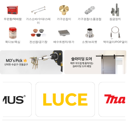
우편함/택배함
가스쇼바/수대/스테
가구손잡이
가구경첩/소품경첩
잠금장치
이
목다보/목심
전선캡/공기창
배수트렌치/유가
소켓/브라켓
액자걸이/POP걸이