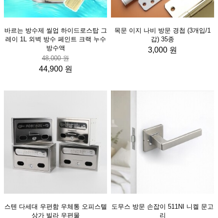
바르는 방수제 씰업 하이드로스탑 그
목문 이지 나비 방문 경첩 (3개입/1
레이 1L 외벽 방수 페인트 크랙 누수
갑) 35종
방수액
3,000 원
48,000 원
44,900 원
스텐 다세대 우편함 우체통 오피스텔
도무스 방문 손잡이 511NI 니켈 문고
상가 빌라 우편물
리