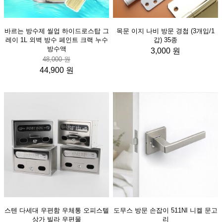
바르는 방수제 씰업 하이드로스탑 그
목문 이지 나비 방문 경첩 (3개입/1
레이 1L 외벽 방수 페인트 크랙 누수
갑) 35종
방수액
3,000 원
48,000 원
44,900 원
스텐 다세대 우편함 우체통 오피스텔
도무스 방문 손잡이 511NI 니켈 문고
상가 빌라 우편물
리