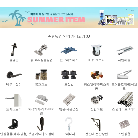
꾸밈닷컴 인기 카테고리 30
말발굽
싱크대/장롱경첩
콘크리트피스
바퀴/캐스터
서랍레일
방문손잡이
목재피스
조절발
피스캡/못구멍스티
도어클로저/도어체
커
크
도어스토퍼
자석캐치/래치/빠찌
방문/목문경첩
선반다보
스탠파이프 1미터
링
연결철물(꺽쇠/평철)
옷걸이/다용도걸이
고리나사
선반대/선반상판
스텐경첩