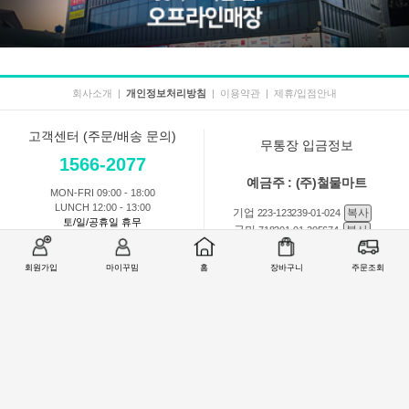
회사소개
|
개인정보처리방침
|
이용약관
|
제휴/입점안내
고객센터 (주문/배송 문의)
무통장 입금정보
1566-2077
예금주 : (주)철물마트
MON-FRI 09:00 - 18:00
LUNCH 12:00 - 13:00
기업
복사
223-123239-01-024
토/일/공휴일 휴무
국민
복사
718201-01-205674
농협
복사
301-0168-3882-11
회원가입
마이꾸밈
홈
장바구니
주문조회
회원 1:1 문의
상품 및 사용방법 문의
주문배송
교환반품취소
COMPANY : (주)철물마트 / CEO : 이숙열