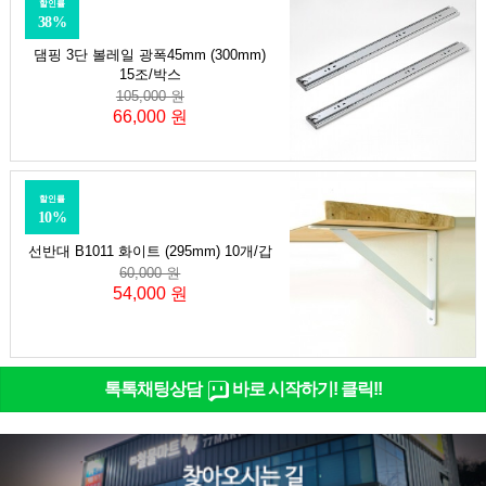
할인률
38%
댐핑 3단 볼레일 광폭45mm (300mm)
15조/박스
105,000 원
66,000 원
할인률
10%
선반대 B1011 화이트 (295mm) 10개/갑
60,000 원
54,000 원
톡톡채팅상담
바로 시작하기! 클릭!!