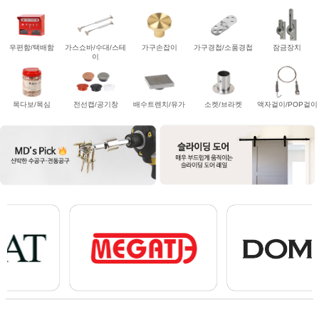
우편함/택배함
가스쇼바/수대/스테
가구손잡이
가구경첩/소품경첩
잠금장치
이
목다보/목심
전선캡/공기창
배수트렌치/유가
소켓/브라켓
액자걸이/POP걸이