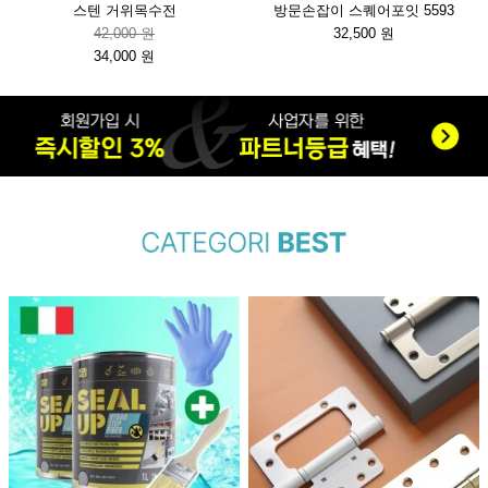
스텐 거위목수전
방문손잡이 스퀘어포잇 5593
42,000 원
32,500 원
34,000 원