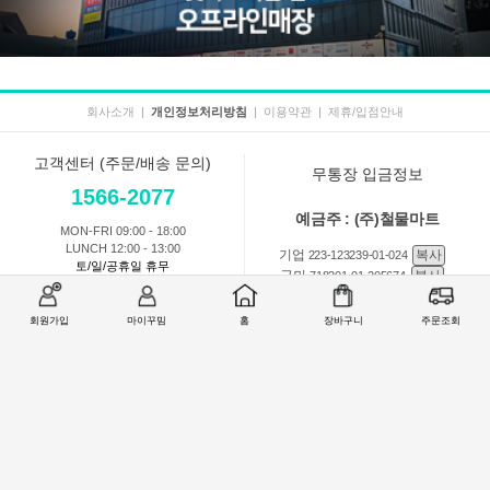
회사소개
|
개인정보처리방침
|
이용약관
|
제휴/입점안내
고객센터 (주문/배송 문의)
무통장 입금정보
1566-2077
예금주 : (주)철물마트
MON-FRI 09:00 - 18:00
LUNCH 12:00 - 13:00
기업
복사
223-123239-01-024
토/일/공휴일 휴무
국민
복사
718201-01-205674
농협
복사
301-0168-3882-11
회원가입
마이꾸밈
홈
장바구니
주문조회
회원 1:1 문의
상품 및 사용방법 문의
주문배송
교환반품취소
COMPANY : (주)철물마트 / CEO : 이숙열