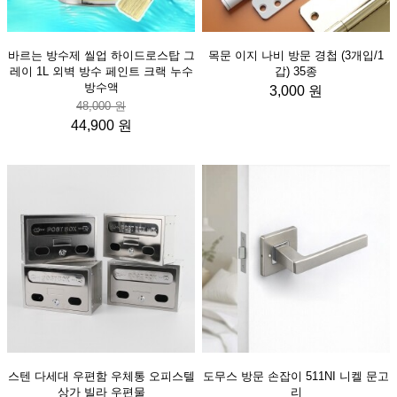
바르는 방수제 씰업 하이드로스탑 그
목문 이지 나비 방문 경첩 (3개입/1
레이 1L 외벽 방수 페인트 크랙 누수
갑) 35종
방수액
3,000 원
48,000 원
44,900 원
스텐 다세대 우편함 우체통 오피스텔
도무스 방문 손잡이 511NI 니켈 문고
상가 빌라 우편물
리