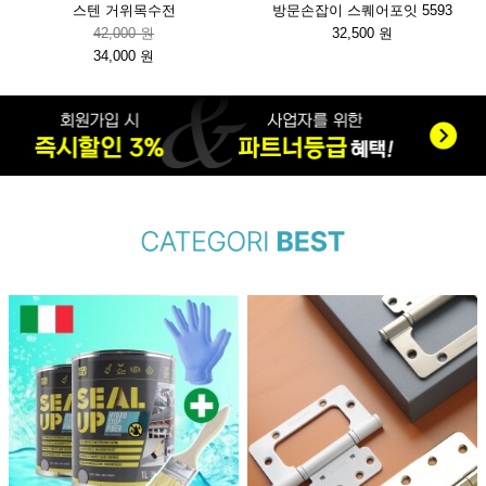
스텐 거위목수전
방문손잡이 스퀘어포잇 5593
42,000 원
32,500 원
34,000 원