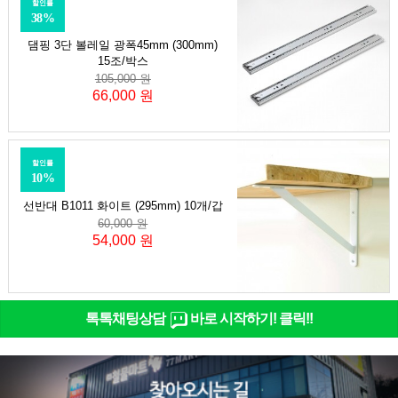
할인률
38%
댐핑 3단 볼레일 광폭45mm (300mm)
15조/박스
105,000 원
66,000 원
할인률
10%
선반대 B1011 화이트 (295mm) 10개/갑
60,000 원
54,000 원
톡톡채팅상담
바로 시작하기! 클릭!!