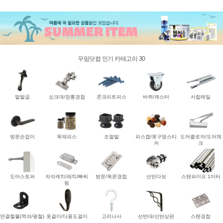
꾸밈닷컴 인기 카테고리 30
말발굽
싱크대/장롱경첩
콘크리트피스
바퀴/캐스터
서랍레일
방문손잡이
목재피스
조절발
피스캡/못구멍스티
도어클로저/도어체
커
크
도어스토퍼
자석캐치/래치/빠찌
방문/목문경첩
선반다보
스탠파이프 1미터
링
연결철물(꺽쇠/평철)
옷걸이/다용도걸이
고리나사
선반대/선반상판
스텐경첩