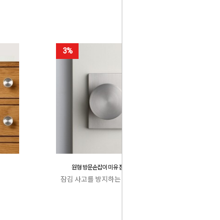
3%
원형 방문손잡이 미유 잠김 사고 방지
잠김 사고를 방지하는 특허 캐치박스