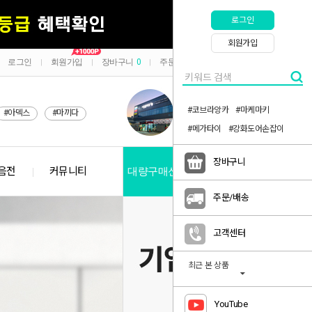
로그인
회원가입
로그인
회원가입
장바구니
0
주문/배송
마이페이지
|
|
|
|
#코브라앙카
#마케마키
#아덱스
#마끼다
#메가타이
#강화도어손잡이
장바구니
음전
커뮤니티
대량구매신청
공지사항
주문/배송
고객센터
최근 본 상품
YouTube