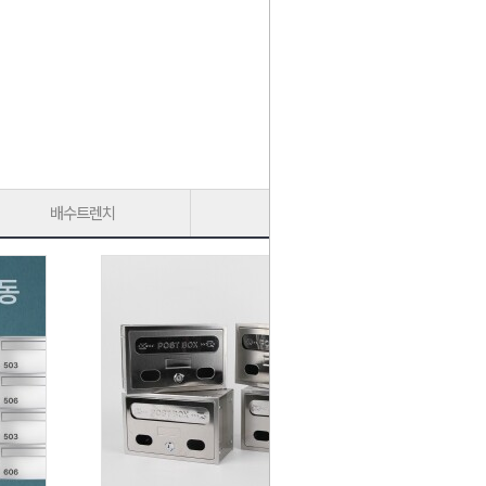
배수트렌치
가구다리