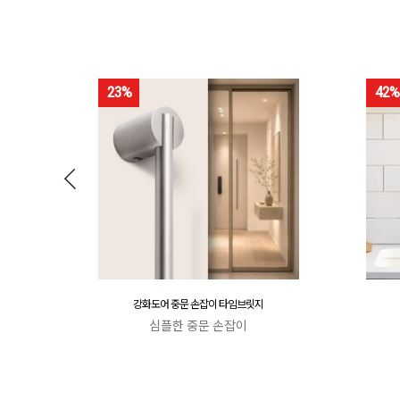
23%
42%
강화도어 중문 손잡이 타임브릿지
심플한 중문 손잡이