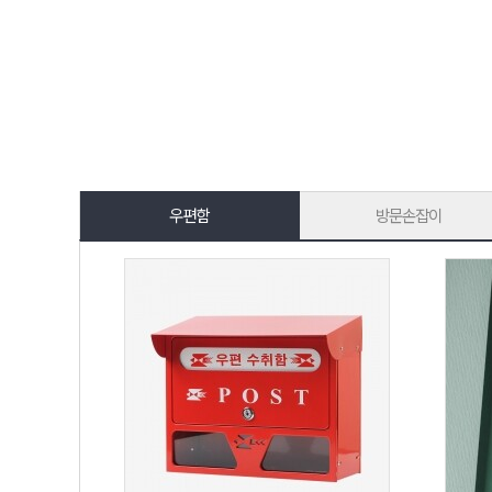
우편함
방문손잡이