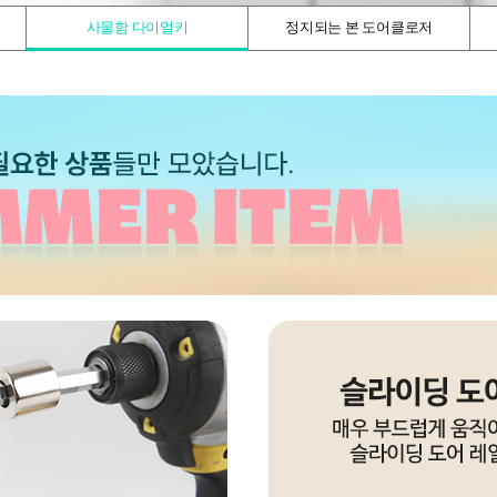
사물함 다이얼키
정지되는 본 도어클로저