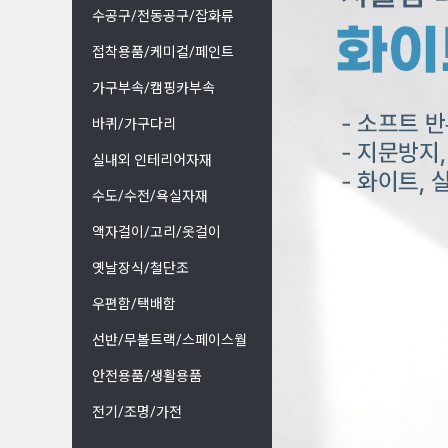
수공구/전동공구/잡화류
접착용품/케미컬/페인트
가구부속/캠핑카부속
바퀴/가구다리
실내외 인테리어자재
수도/수전/욕실자재
액자걸이/고리/옷걸이
옛날장식/철단조
우편함/택배함
선반/무볼트랙/스페이스월
안전용품/생활용품
전기/조명/가전