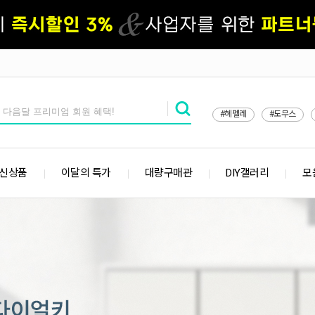
#헤펠레
#도무스
 신상품
이달의 특가
대량구매관
DIY갤러리
모