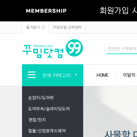
즐겨찾기
꾸밈닷컴 고객센터
전체 카테고리
HOME
이달의
손잡이/도어락
도어부속/슬라이딩도어
경첩/힌지
철물/산업용하드웨어