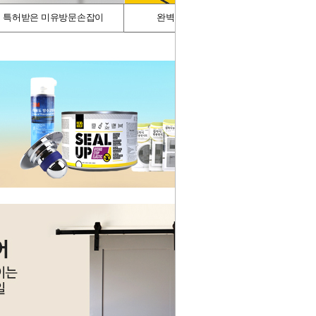
특허받은 미유방문손잡이
완벽차단/싱크가드
스