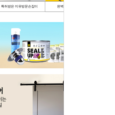
특허받은 미유방문손잡이
완벽차단/싱크가드
스