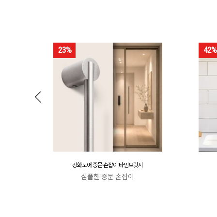
23%
42%
강화도어 중문 손잡이 타임브릿지
심플한 중문 손잡이