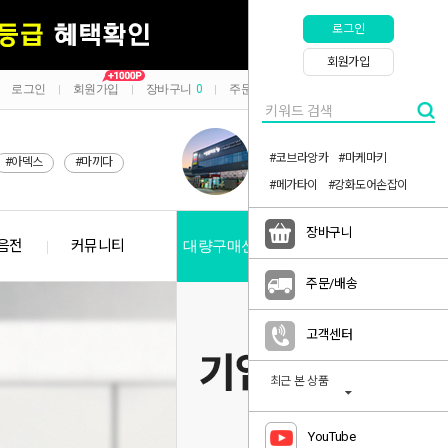
로그인
회원가입
로그인
회원가입
장바구니
0
주문/배송
마이페이지
|
|
|
|
#코브라앙카
#마케마키
#아덱스
#마끼다
#메가타이
#강화도어손잡이
장바구니
음전
커뮤니티
대량구매신청
공지사항
주문/배송
고객센터
최근 본 상품
YouTube