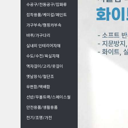
수공구/전동공구/잡화류
접착용품/케미컬/페인트
가구부속/캠핑카부속
바퀴/가구다리
실내외 인테리어자재
수도/수전/욕실자재
액자걸이/고리/옷걸이
옛날장식/철단조
우편함/택배함
선반/무볼트랙/스페이스월
안전용품/생활용품
전기/조명/가전