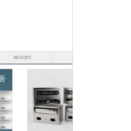
배수트렌치
가구다리