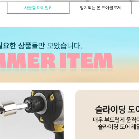
사물함 다이얼키
정지되는 본 도어클로저