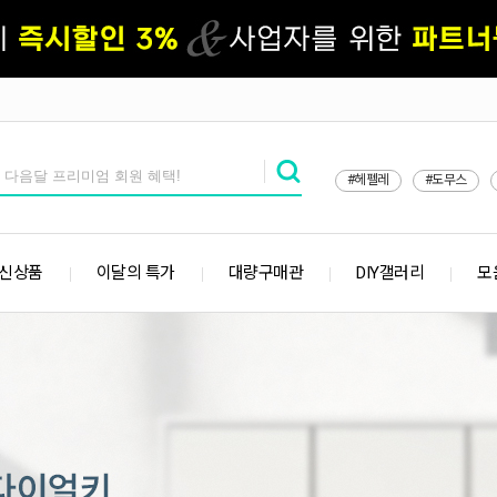
#헤펠레
#도무스
 신상품
이달의 특가
대량구매관
DIY갤러리
모