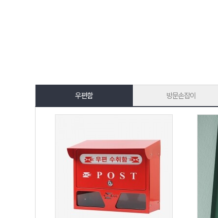
우편함
방문손잡이