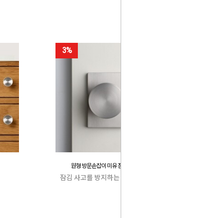
3%
원형 방문손잡이 미유 잠김 사고 방지
잠김 사고를 방지하는 특허 캐치박스