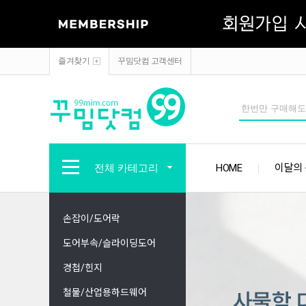
즐겨찾기
꾸밈닷컴 고객센터
전체 카테고리
HOME
이달의
손잡이/도어락
도어부속/슬라이딩도어
경첩/힌지
철물/산업용하드웨어