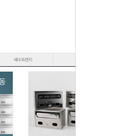
배수트렌치
가구다리