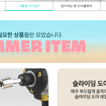
사물함 다이얼키
정지되는 본 도어클로저