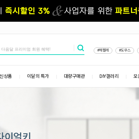
#헤펠레
#도무스
 신상품
이달의 특가
대량구매관
DIY갤러리
모