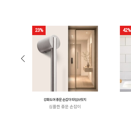
23%
42%
강화도어 중문 손잡이 타임브릿지
심플한 중문 손잡이