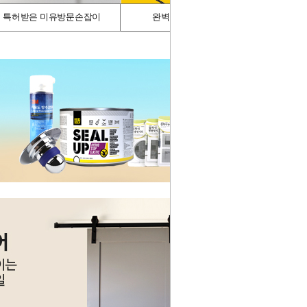
특허받은 미유방문손잡이
완벽차단/싱크가드
스