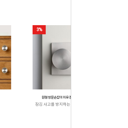
3%
원형 방문손잡이 미유 잠김 사고 방지
잠김 사고를 방지하는 특허 캐치박스