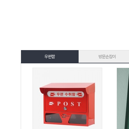
우편함
방문손잡이