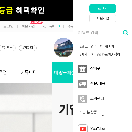
로그인
회원가입
로그인
회원가입
장바구니
0
주문/배송
마이페이지
|
|
|
|
#코브라앙카
#마케마키
#아덱스
#마끼다
#메가타이
#강화도어손잡이
장바구니
음전
커뮤니티
대량구매신청
공지사항
주문/배송
고객센터
최근 본 상품
YouTube