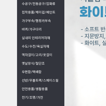
수공구/전동공구/잡화류
접착용품/케미컬/페인트
가구부속/캠핑카부속
바퀴/가구다리
실내외 인테리어자재
수도/수전/욕실자재
액자걸이/고리/옷걸이
옛날장식/철단조
우편함/택배함
선반/무볼트랙/스페이스월
안전용품/생활용품
전기/조명/가전