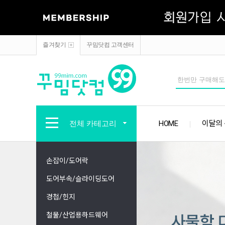
즐겨찾기
꾸밈닷컴 고객센터
전체 카테고리
HOME
이달의
손잡이/도어락
도어부속/슬라이딩도어
경첩/힌지
철물/산업용하드웨어