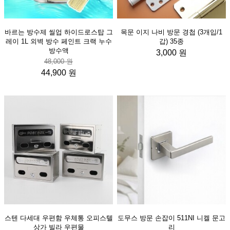
바르는 방수제 씰업 하이드로스탑 그
목문 이지 나비 방문 경첩 (3개입/1
레이 1L 외벽 방수 페인트 크랙 누수
갑) 35종
방수액
3,000 원
48,000 원
44,900 원
스텐 다세대 우편함 우체통 오피스텔
도무스 방문 손잡이 511NI 니켈 문고
상가 빌라 우편물
리