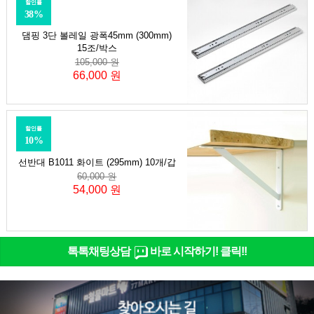
할인률
38%
댐핑 3단 볼레일 광폭45mm (300mm)
15조/박스
105,000 원
66,000 원
할인률
10%
선반대 B1011 화이트 (295mm) 10개/갑
60,000 원
54,000 원
톡톡채팅상담
바로 시작하기! 클릭!!