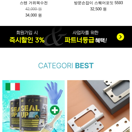
스텐 거위목수전
방문손잡이 스퀘어포잇 5593
42,000 원
32,500 원
34,000 원