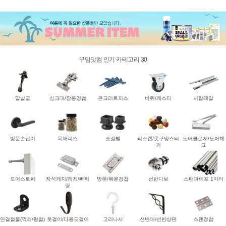
꾸밈닷컴 인기 카테고리 30
말발굽
싱크대/장롱경첩
콘크리트피스
바퀴/캐스터
서랍레일
방문손잡이
목재피스
조절발
피스캡/못구멍스티
도어클로저/도어체
커
크
도어스토퍼
자석캐치/래치/빠찌
방문/목문경첩
선반다보
스탠파이프 1미터
링
연결철물(꺽쇠/평철)
옷걸이/다용도걸이
고리나사
선반대/선반상판
스텐경첩