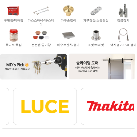
우편함/택배함
가스쇼바/수대/스테
가구손잡이
가구경첩/소품경첩
잠금장치
이
목다보/목심
전선캡/공기창
배수트렌치/유가
소켓/브라켓
액자걸이/POP걸이