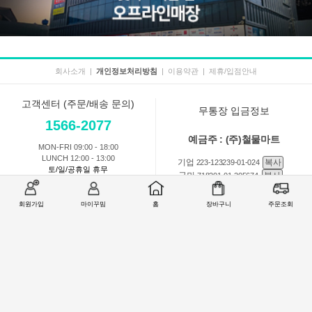
회사소개
|
개인정보처리방침
|
이용약관
|
제휴/입점안내
고객센터 (주문/배송 문의)
무통장 입금정보
1566-2077
예금주 : (주)철물마트
MON-FRI 09:00 - 18:00
LUNCH 12:00 - 13:00
기업
복사
223-123239-01-024
토/일/공휴일 휴무
국민
복사
718201-01-205674
농협
복사
301-0168-3882-11
회원가입
마이꾸밈
홈
장바구니
주문조회
회원 1:1 문의
상품 및 사용방법 문의
주문배송
교환반품취소
COMPANY : (주)철물마트 / CEO : 이숙열