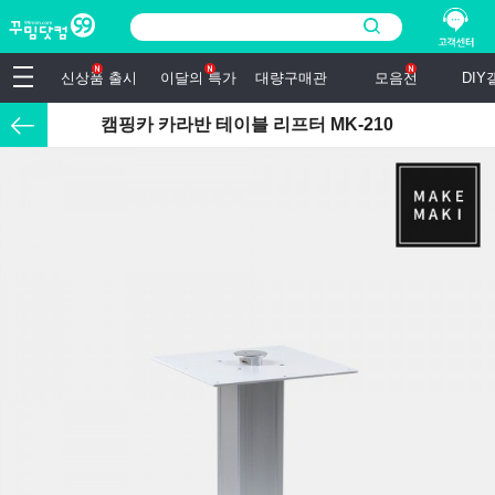
신상품 출시
이달의 특가
대량구매관
모음전
DI
캠핑카 카라반 테이블 리프터 MK-210