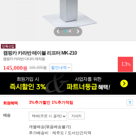
1
/
4
캠핑카 카라반 테이블 리프터 MK-210
캠핑카 카라반 다다미 제작용
13
%
145,000
165,000
할인내역
원
원
3%추가할인 1%추가적립
회원혜택
배송
자세히
개별배송(묶음배송불가)
추가배송비 : 제주도 / 도서산간지역