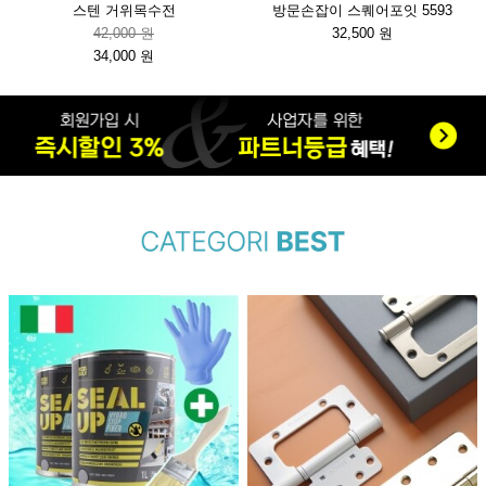
스텐 거위목수전
방문손잡이 스퀘어포잇 5593
42,000 원
32,500 원
34,000 원