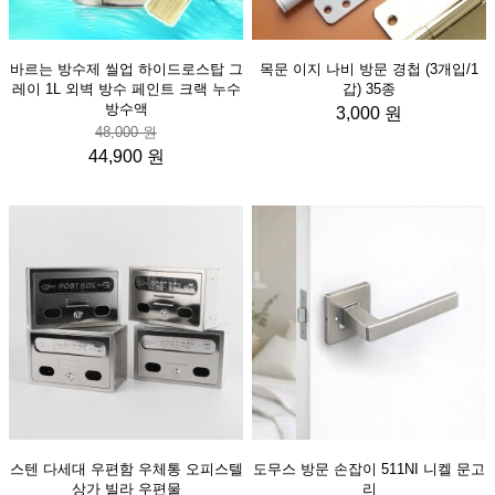
바르는 방수제 씰업 하이드로스탑 그
목문 이지 나비 방문 경첩 (3개입/1
레이 1L 외벽 방수 페인트 크랙 누수
갑) 35종
방수액
3,000 원
48,000 원
44,900 원
스텐 다세대 우편함 우체통 오피스텔
도무스 방문 손잡이 511NI 니켈 문고
상가 빌라 우편물
리