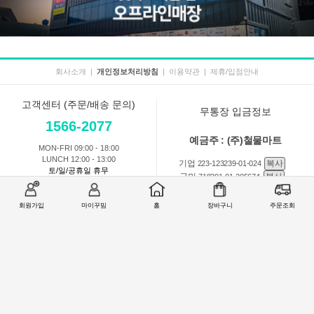
회사소개
|
개인정보처리방침
|
이용약관
|
제휴/입점안내
고객센터 (주문/배송 문의)
무통장 입금정보
1566-2077
예금주 : (주)철물마트
MON-FRI 09:00 - 18:00
LUNCH 12:00 - 13:00
기업
복사
223-123239-01-024
토/일/공휴일 휴무
국민
복사
718201-01-205674
농협
복사
301-0168-3882-11
회원가입
마이꾸밈
홈
장바구니
주문조회
회원 1:1 문의
상품 및 사용방법 문의
주문배송
교환반품취소
COMPANY : (주)철물마트 / CEO : 이숙열