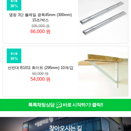
할인률
38%
댐핑 3단 볼레일 광폭45mm (300mm)
15조/박스
105,000 원
66,000 원
할인률
10%
선반대 B1011 화이트 (295mm) 10개/갑
60,000 원
54,000 원
톡톡채팅상담
바로 시작하기! 클릭!!