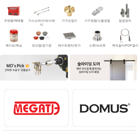
우편함/택배함
가스쇼바/수대/스테
가구손잡이
가구경첩/소품경첩
잠금장치
이
목다보/목심
전선캡/공기창
배수트렌치/유가
소켓/브라켓
액자걸이/POP걸이