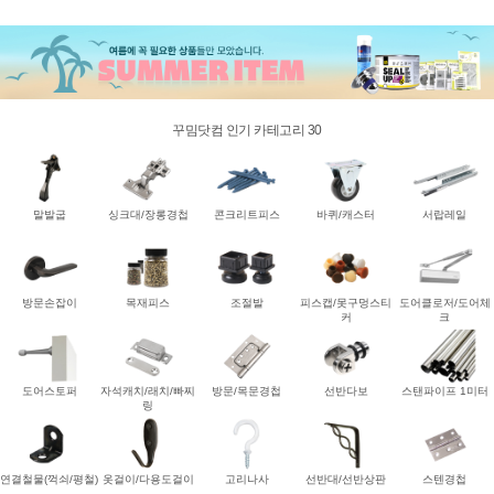
꾸밈닷컴 인기 카테고리 30
말발굽
싱크대/장롱경첩
콘크리트피스
바퀴/캐스터
서랍레일
방문손잡이
목재피스
조절발
피스캡/못구멍스티
도어클로저/도어체
커
크
도어스토퍼
자석캐치/래치/빠찌
방문/목문경첩
선반다보
스탠파이프 1미터
링
연결철물(꺽쇠/평철)
옷걸이/다용도걸이
고리나사
선반대/선반상판
스텐경첩