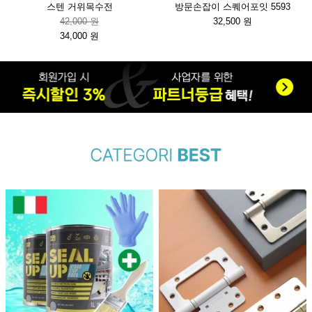
스텐 거위목수전
방문손잡이 스퀘어포잇 5593
42,000 원
32,500 원
34,000 원