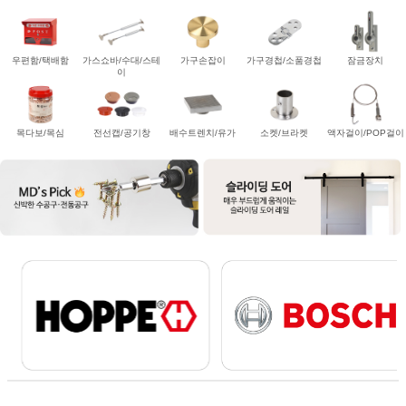
우편함/택배함
가스쇼바/수대/스테
가구손잡이
가구경첩/소품경첩
잠금장치
이
목다보/목심
전선캡/공기창
배수트렌치/유가
소켓/브라켓
액자걸이/POP걸이