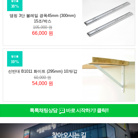
할인률
38%
댐핑 3단 볼레일 광폭45mm (300mm)
15조/박스
105,000 원
66,000 원
할인률
10%
선반대 B1011 화이트 (295mm) 10개/갑
60,000 원
54,000 원
톡톡채팅상담
바로 시작하기! 클릭!!