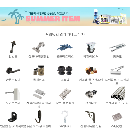
꾸밈닷컴 인기 카테고리 30
말발굽
싱크대/장롱경첩
콘크리트피스
바퀴/캐스터
서랍레일
방문손잡이
목재피스
조절발
피스캡/못구멍스티
도어클로저/도어체
커
크
도어스토퍼
자석캐치/래치/빠찌
방문/목문경첩
선반다보
스탠파이프 1미터
링
연결철물(꺽쇠/평철)
옷걸이/다용도걸이
고리나사
선반대/선반상판
스텐경첩