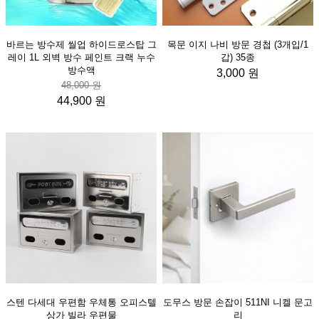
바르는 방수제 씰업 하이드로스탑 그
목문 이지 나비 방문 경첩 (3개입/1
레이 1L 외벽 방수 페인트 크랙 누수
갑) 35종
방수액
3,000 원
48,000 원
44,900 원
스텐 다세대 우편함 우체통 오피스텔
도무스 방문 손잡이 511NI 니켈 문고
상가 빌라 우편물
리