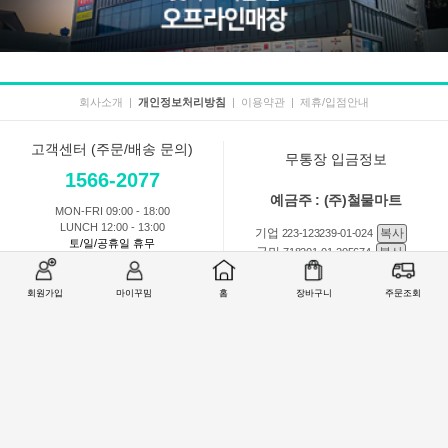
회사소개
|
개인정보처리방침
|
이용약관
|
제휴/입점안내
고객센터 (주문/배송 문의)
무통장 입금정보
1566-2077
예금주 : (주)철물마트
MON-FRI 09:00 - 18:00
LUNCH 12:00 - 13:00
기업
복사
223-123239-01-024
토/일/공휴일 휴무
국민
복사
718201-01-205674
농협
복사
301-0168-3882-11
회원가입
마이꾸밈
홈
장바구니
주문조회
회원 1:1 문의
상품 및 사용방법 문의
주문배송
교환반품취소
COMPANY : (주)철물마트 / CEO : 이숙열