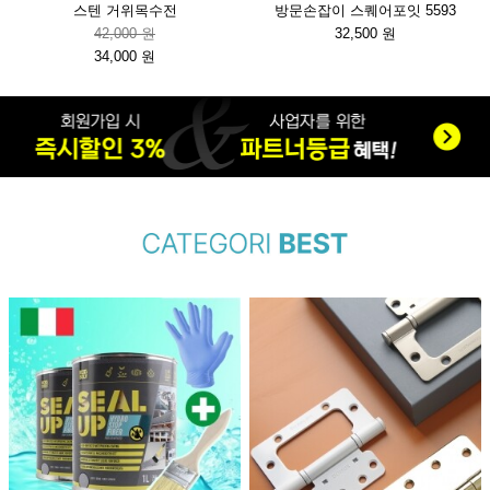
스텐 거위목수전
방문손잡이 스퀘어포잇 5593
42,000 원
32,500 원
34,000 원