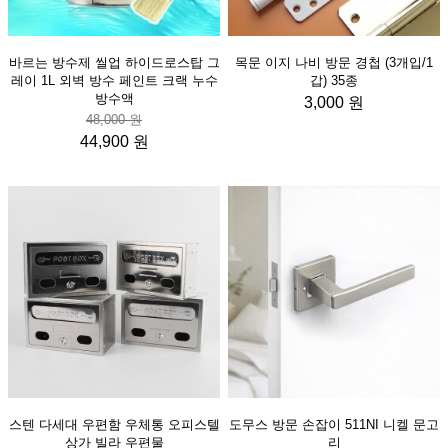
바르는 방수제 씰업 하이드로스탑 그
목문 이지 나비 방문 경첩 (3개입/1
레이 1L 외벽 방수 페인트 크랙 누수
갑) 35종
방수액
3,000 원
48,000 원
44,900 원
스텐 다세대 우편함 우체통 오피스텔
도무스 방문 손잡이 511NI 니켈 문고
상가 빌라 우편물
리