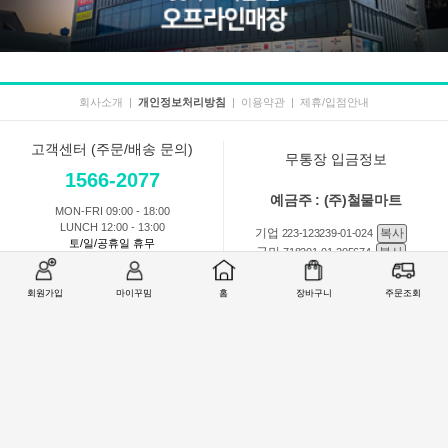
회사소개
|
개인정보처리방침
|
이용약관
|
제휴/입점안내
고객센터 (주문/배송 문의)
무통장 입금정보
1566-2077
예금주 : (주)철물마트
MON-FRI 09:00 - 18:00
LUNCH 12:00 - 13:00
기업
복사
223-123239-01-024
토/일/공휴일 휴무
국민
복사
718201-01-205674
농협
복사
301-0168-3882-11
회원가입
마이꾸밈
홈
장바구니
주문조회
회원 1:1 문의
상품 및 사용방법 문의
주문배송
교환반품취소
COMPANY : (주)철물마트 / CEO : 이숙열