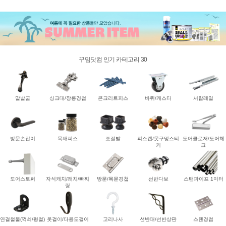
꾸밈닷컴 인기 카테고리 30
말발굽
싱크대/장롱경첩
콘크리트피스
바퀴/캐스터
서랍레일
방문손잡이
목재피스
조절발
피스캡/못구멍스티
도어클로저/도어체
커
크
도어스토퍼
자석캐치/래치/빠찌
방문/목문경첩
선반다보
스탠파이프 1미터
링
연결철물(꺽쇠/평철)
옷걸이/다용도걸이
고리나사
선반대/선반상판
스텐경첩