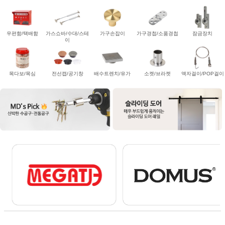
우편함/택배함
가스쇼바/수대/스테
가구손잡이
가구경첩/소품경첩
잠금장치
이
목다보/목심
전선캡/공기창
배수트렌치/유가
소켓/브라켓
액자걸이/POP걸이