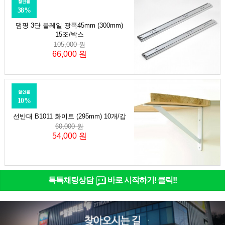
할인률
38%
댐핑 3단 볼레일 광폭45mm (300mm)
15조/박스
105,000 원
66,000 원
할인률
10%
선반대 B1011 화이트 (295mm) 10개/갑
60,000 원
54,000 원
톡톡채팅상담
바로 시작하기! 클릭!!