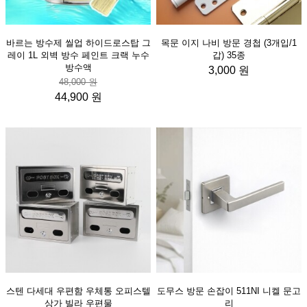
바르는 방수제 씰업 하이드로스탑 그
목문 이지 나비 방문 경첩 (3개입/1
레이 1L 외벽 방수 페인트 크랙 누수
갑) 35종
방수액
3,000 원
48,000 원
44,900 원
스텐 다세대 우편함 우체통 오피스텔
도무스 방문 손잡이 511NI 니켈 문고
상가 빌라 우편물
리