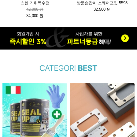
스텐 거위목수전
방문손잡이 스퀘어포잇 5593
42,000 원
32,500 원
34,000 원