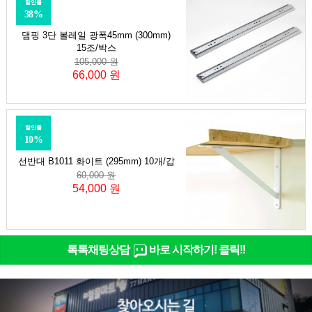
할인률
38%
댐핑 3단 볼레일 광폭45mm (300mm)
15조/박스
105,000 원
66,000 원
할인률
10%
선반대 B1011 화이트 (295mm) 10개/갑
60,000 원
54,000 원
톡톡채팅상담
바로 시작하기! 클릭!!