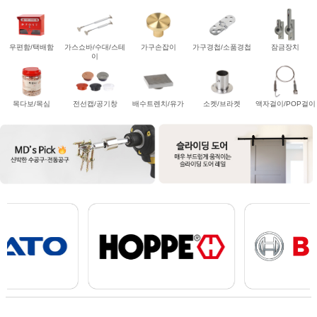
우편함/택배함
가스쇼바/수대/스테
가구손잡이
가구경첩/소품경첩
잠금장치
이
목다보/목심
전선캡/공기창
배수트렌치/유가
소켓/브라켓
액자걸이/POP걸이