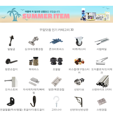
꾸밈닷컴 인기 카테고리 30
말발굽
싱크대/장롱경첩
콘크리트피스
바퀴/캐스터
서랍레일
방문손잡이
목재피스
조절발
피스캡/못구멍스티
도어클로저/도어체
커
크
도어스토퍼
자석캐치/래치/빠찌
방문/목문경첩
선반다보
스탠파이프 1미터
링
연결철물(꺽쇠/평철)
옷걸이/다용도걸이
고리나사
선반대/선반상판
스텐경첩