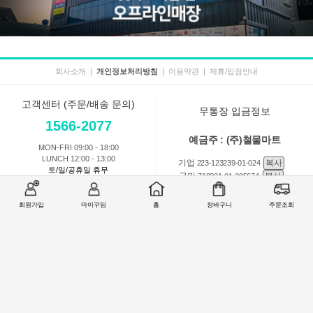
회사소개
|
개인정보처리방침
|
이용약관
|
제휴/입점안내
고객센터 (주문/배송 문의)
무통장 입금정보
1566-2077
예금주 : (주)철물마트
MON-FRI 09:00 - 18:00
LUNCH 12:00 - 13:00
기업
복사
223-123239-01-024
토/일/공휴일 휴무
국민
복사
718201-01-205674
농협
복사
301-0168-3882-11
회원가입
마이꾸밈
홈
장바구니
주문조회
회원 1:1 문의
상품 및 사용방법 문의
주문배송
교환반품취소
COMPANY : (주)철물마트 / CEO : 이숙열