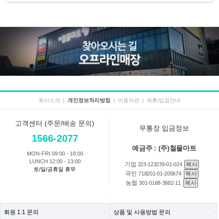
회사소개
|
개인정보처리방침
|
이용약관
|
제휴/입점안내
고객센터 (주문/배송 문의)
무통장 입금정보
1566-2077
예금주 : (주)철물마트
MON-FRI 09:00 - 18:00
LUNCH 12:00 - 13:00
기업
복사
223-123239-01-024
토/일/공휴일 휴무
국민
복사
718201-01-205674
농협
복사
301-0168-3882-11
회원 1:1 문의
상품 및 사용방법 문의