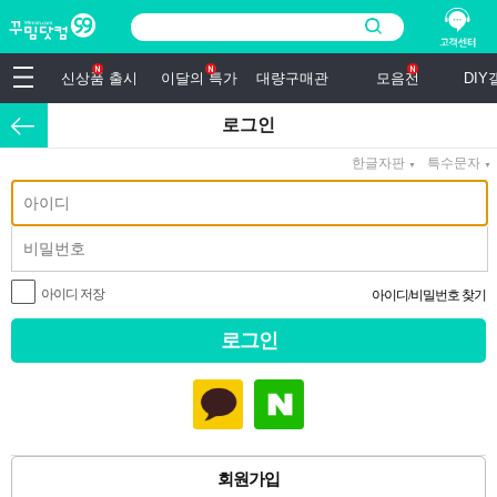
신상품 출시
이달의 특가
대량구매관
모음전
DI
로그인
한글자판
특수문자
▼
▼
아이디 저장
아이디
/
비밀번호 찾기
회원가입