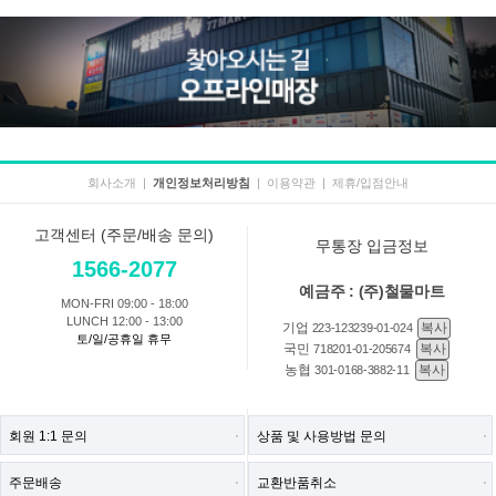
회사소개
|
개인정보처리방침
|
이용약관
|
제휴/입점안내
고객센터 (주문/배송 문의)
무통장 입금정보
1566-2077
예금주 : (주)철물마트
MON-FRI 09:00 - 18:00
LUNCH 12:00 - 13:00
기업
복사
223-123239-01-024
토/일/공휴일 휴무
국민
복사
718201-01-205674
농협
복사
301-0168-3882-11
회원 1:1 문의
상품 및 사용방법 문의
주문배송
교환반품취소