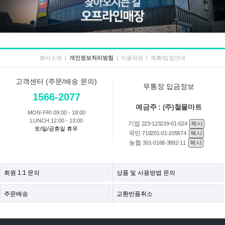
회사소개
|
개인정보처리방침
|
이용약관
|
제휴/입점안내
고객센터 (주문/배송 문의)
무통장 입금정보
1566-2077
예금주 : (주)철물마트
MON-FRI 09:00 - 18:00
LUNCH 12:00 - 13:00
기업
복사
223-123239-01-024
토/일/공휴일 휴무
국민
복사
718201-01-205674
농협
복사
301-0168-3882-11
회원 1:1 문의
상품 및 사용방법 문의
주문배송
교환반품취소