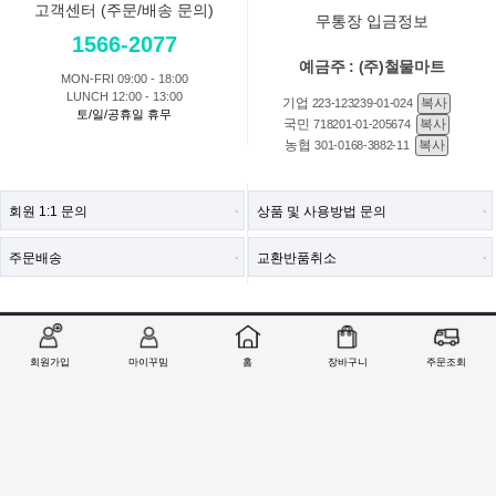
고객센터 (주문/배송 문의)
무통장 입금정보
1566-2077
예금주 : (주)철물마트
MON-FRI 09:00 - 18:00
LUNCH 12:00 - 13:00
기업
복사
223-123239-01-024
토/일/공휴일 휴무
국민
복사
718201-01-205674
농협
복사
301-0168-3882-11
회원 1:1 문의
상품 및 사용방법 문의
주문배송
교환반품취소
COMPANY : (주)철물마트 / CEO : 이숙열
ADDRESS : 인천광역시 검단구 봉수대로 1213 ((주)철물마트)
회원가입
마이꾸밈
홈
장바구니
주문조회
CALL CENTER :
1566-2077
| FAX : 0303-0202-2077
E-MAIL : help@99mim.com
개인정보보호책임자 : 이숙열
사업자등록번호 : 305-86-38841
[사업자확인]
통신판매업 신고번호 : 2016-인천서구-0910호