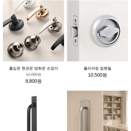
출입문 현관문 방화문 손잡이
플러쉬링 컵핸들
11,000원
10,500원
8,800원