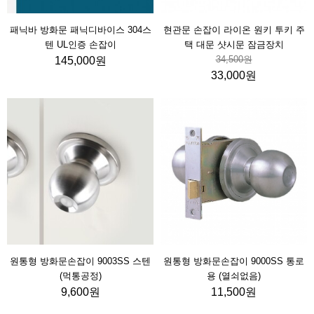
패닉바 방화문 패닉디바이스 304스
현관문 손잡이 라이온 원키 투키 주
텐 UL인증 손잡이
택 대문 샷시문 잠금장치
34,500원
145,000원
33,000원
원통형 방화문손잡이 9003SS 스텐
원통형 방화문손잡이 9000SS 통로
(먹통공정)
용 (열쇠없음)
9,600원
11,500원