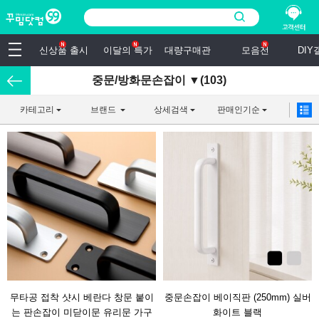
신상품 출시
이달의 특가
대량구매관
모음전
DI
중문/방화문손잡이 ▼(103)
카테고리
브랜드
상세검색
판매인기순
무타공 접착 샷시 베란다 창문 붙이
중문손잡이 베이직판 (250mm) 실버
는 판손잡이 미닫이문 유리문 가구
화이트 블랙