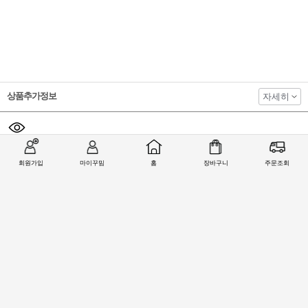
상품추가정보
자세히
회원가입
마이꾸밈
홈
장바구니
주문조회
코파트 KOPAT
코파트 KOPAT
코파트 KOPAT
코파트 KOPAT
두꺼운 방화문
방화문손잡이
방화문손잡이
준상업용 상가
상업용 상가 원
손잡이
S-1100PC
KS-1880SC
방화문손잡이 L-
통형 방화문 손
45~60mm용
680SC ANSI 2급
잡이 L-1000SC