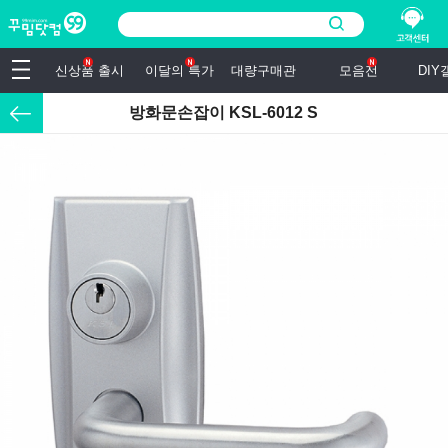
신상품 출시
이달의 특가
대량구매관
모음전
DI
방화문손잡이 KSL-6012 S