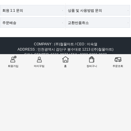
회원 1:1 문의
상품 및 사용방법 문의
주문배송
교환반품취소
COMPANY : (주)철물마트 / CEO : 이숙열
ADDRESS : 인천광역시 검단구 봉수대로 1213 ((주)철물마트)
CALL CENTER :
1566-2077
| FAX : 0303-0202-2077
E-MAIL : help@99mim.com
개인정보보호책임자 : 이숙열
회원가입
마이꾸밈
홈
장바구니
주문조회
사업자등록번호 : 305-86-38841
[사업자확인]
통신판매업 신고번호 : 2016-인천서구-0910호
COPYRIGHTⓒ2000 77MART.CO.KR | 99MIM.COM ALL RIGHTS RESERVED.
PC버전으로 보기