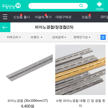
신상품 출시
이달의 특가
대량구매관
모음전
DI
피아노경첩/장경첩(15)
카테고리
브랜드
상세검색
판매인기순
피아노경첩 (35x1000mm/1T)
스텐 피아노경첩 대형 긴 장 경첩 힌
지
4,400원