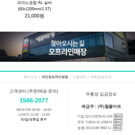
피아노경첩 AL 실버
(60x1200mm/1.5T)
21,000원
회사소개
|
개인정보처리방침
|
이용약관
|
제휴/입점안내
고객센터 (주문/배송 문의)
무통장 입금정보
1566-2077
예금주 : (주)철물마트
MON-FRI 09:00 - 18:00
LUNCH 12:00 - 13:00
기업
복사
223-123239-01-024
토/일/공휴일 휴무
국민
복사
718201-01-205674
농협
복사
301-0168-3882-11