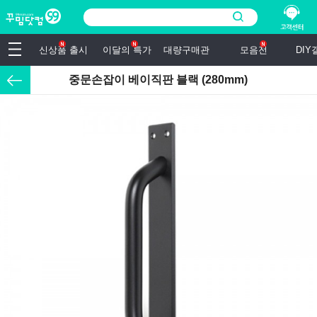
신상품 출시
이달의 특가
대량구매관
모음전
DI
중문손잡이 베이직판 블랙 (280mm)