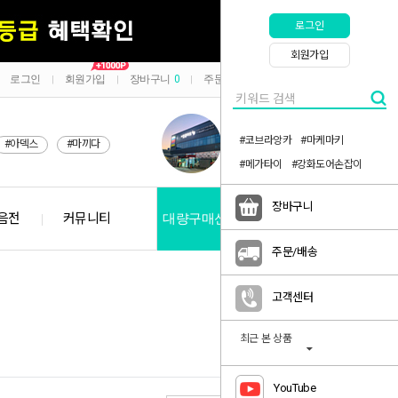
로그인
회원가입
로그인
회원가입
장바구니
0
주문/배송
마이페이지
|
|
|
|
#코브라앙카
#마케마키
#아덱스
#마끼다
#메가타이
#강화도어손잡이
장바구니
음전
커뮤니티
대량구매신청
공지사항
주문/배송
고객센터
최근 본 상품
브랜드 검색 >
YouTube