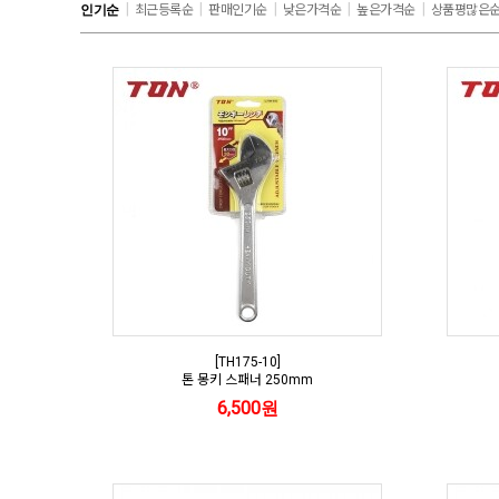
|
|
|
|
|
인기순
최근등록순
판매인기순
낮은가격순
높은가격순
상품평많은
[TH175-10]
톤 몽키 스패너 250mm
6,500원