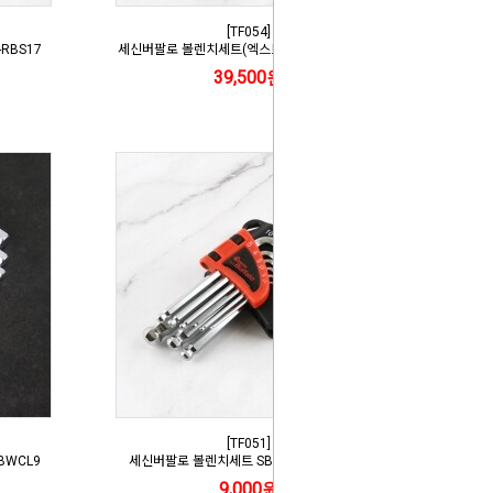
[TF054]
RBS17
세신버팔로 볼렌치세트(엑스트라롱) SB-PLBS10
39,500원
[TF051]
BWCL9
세신버팔로 볼렌치세트 SB-BWCS9 (숏타입)
9,000원