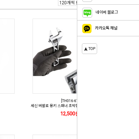
네이버 블로그
카카오톡 채널
TOP
[TH016-6T]
세신 버팔로 몽키 스패너 초박형 120mm SB-AW6T
12,500원