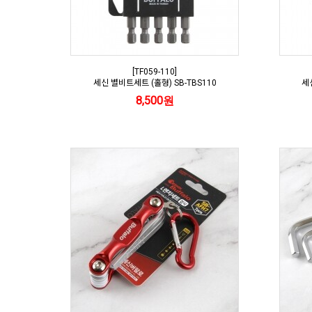
[TF059-110]
세신 별비트세트 (홀형) SB-TBS110
세
8,500원