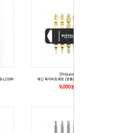
[TF064-H]
-LCS9R
세신 육각비트세트 (양용) SB-PHBS2065
9,000원