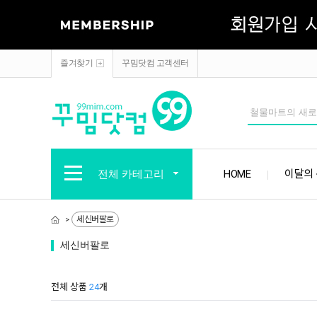
즐겨찾기
꾸밈닷컴 고객센터
전체 카테고리
HOME
이달의
>
세신버팔로
세신버팔로
전체 상품
24
개