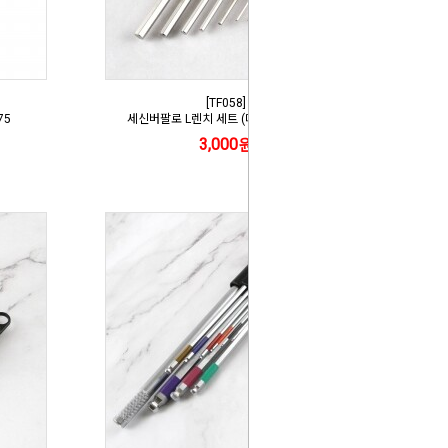
[TF058]
75
세신버팔로 L렌치 세트 (미니) SB-MLW7
3,000원