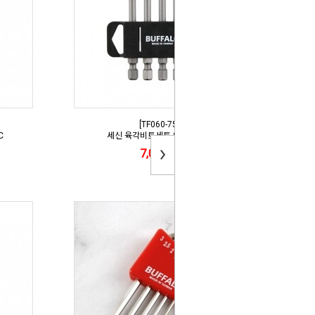
[TF060-75]
C
세신 육각비트세트 SB-HBS75
7,000원