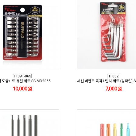
[TF091-065]
[TF082]
 도금비트 듀얼 세트 SB-MD2065
세신 버팔로 육각 L렌치 세트 (링타입) SB
10,000원
7,000원