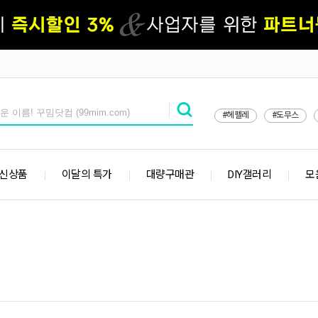
#헤펠레
#도무스
 신상품
이달의 특가
대량구매관
DIY갤러리
모