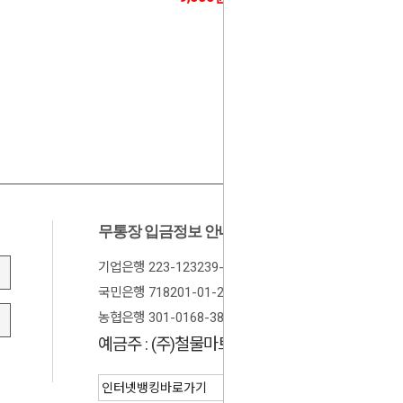
무통장 입금정보 안내
기업은행 223-123239-01-024
국민은행 718201-01-205674
농협은행 301-0168-3882-11
예금주 : (주)철물마트