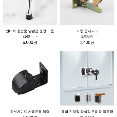
원터치 현관문 말발굽 원형 크롬
자동 돈사고리
(140mm)
2,000원
6,000원
1,400원
하부가이드 자동문용 블랙
유리 진열장 장식장 유리장 잠금장