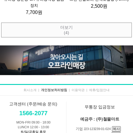
장치
2,500원
7,700원
더보기
(4)
회사소개
|
개인정보처리방침
|
이용약관
|
제휴/입점안내
고객센터 (주문/배송 문의)
무통장 입금정보
1566-2077
예금주 : (주)철물마트
MON-FRI 09:00 - 18:00
LUNCH 12:00 - 13:00
기업
복사
223-123239-01-024
토/일/공휴일 휴무