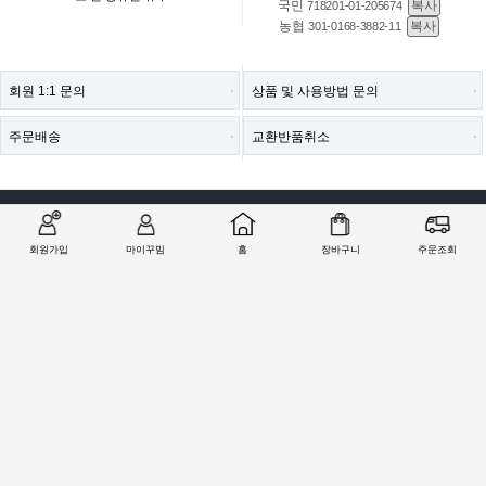
국민
복사
718201-01-205674
농협
복사
301-0168-3882-11
회원 1:1 문의
상품 및 사용방법 문의
주문배송
교환반품취소
COMPANY : (주)철물마트 / CEO : 이숙열
ADDRESS : 인천광역시 검단구 봉수대로 1213 ((주)철물마트)
회원가입
마이꾸밈
홈
장바구니
주문조회
CALL CENTER :
1566-2077
| FAX : 0303-0202-2077
E-MAIL : help@99mim.com
개인정보보호책임자 : 이숙열
사업자등록번호 : 305-86-38841
[사업자확인]
통신판매업 신고번호 : 2016-인천서구-0910호
COPYRIGHTⓒ2000 77MART.CO.KR | 99MIM.COM ALL RIGHTS RESERVED.