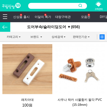
신상품 출시
이달의 특가
대량구매관
모음전
DI
도어부속/슬라이딩도어 ▼(656)
카테고리
브랜드
상세검색
판매인기순
래치아대
사우나 락카 사물함키 팔각 PVC
(15-18mm)
100원