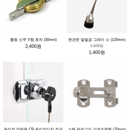
황동 신주 V형 호차 (30mm)
현관문 말발굽 그레이 소 (120mm)
1,600원
2,400원
1,400원
유리정 양문용 CR 유리장식장 잠금
스텐 판걸고리 간격조절형 (70mm)