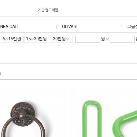
계단 핸드레일
INEA CALI
OLIVARI
고급
원 ~
5~15만원
15~30만원
30만원~
도무스
레바형
루체
스파이더락
아트사인
코파
순