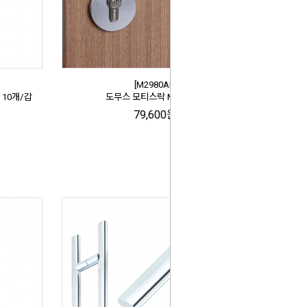
[M2980AL]
 10개/갑
도무스 모티스락 M2980AL
79,600원