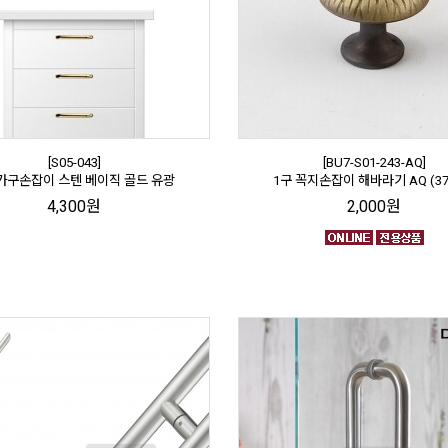
[S05-043]
[BU7-S01-243-AQ]
 가구손잡이 스텐 베이직 골드 유광
1구 꼭지손잡이 해바라기 AQ (3
4,300원
2,000원