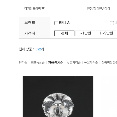
디지털도어락 ▼
안전/장애인손잡이
브랜드
BELLA
L
가격대
전체
~1만원
1~5만원
꾸밈닷컴 직수입품
비상탈출문용
전체 상품
1,092
개
호페
|
|
|
|
|
인기순
최근등록순
판매인기순
낮은가격순
높은가격순
상품평많은