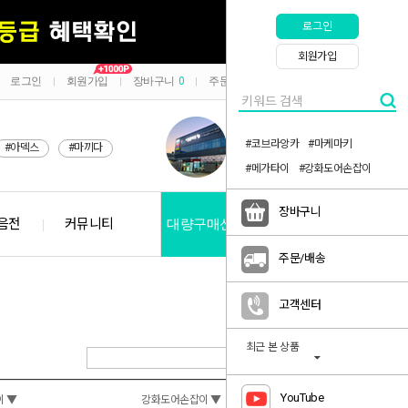
로그인
회원가입
로그인
회원가입
장바구니
0
주문/배송
마이페이지
|
|
|
|
#코브라앙카
#마케마키
#아덱스
#마끼다
#메가타이
#강화도어손잡이
장바구니
음전
커뮤니티
대량구매신청
공지사항
주문/배송
고객센터
최근 본 상품
YouTube
 ▼
강화도어손잡이 ▼