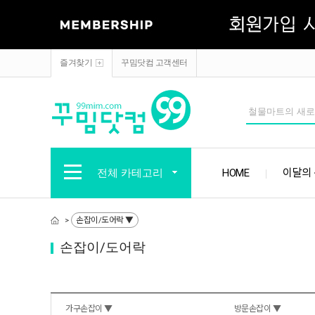
즐겨찾기
꾸밈닷컴 고객센터
전체 카테고리
HOME
이달의
손잡이/도어락 ▼
>
손잡이/도어락
가구손잡이 ▼
방문손잡이 ▼