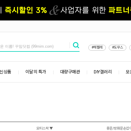
#헤펠레
#도무스
 신상품
이달의 특가
대량구매관
DIY갤러리
모
모티스락 ▼
중문/방화문손잡이