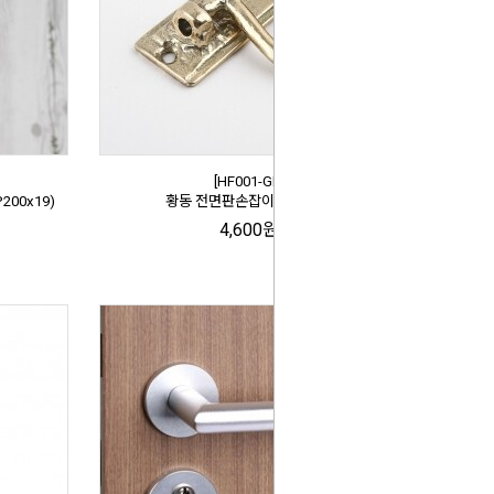
[HF001-GD]
00x19)
황동 전면판손잡이 편자 골드
4,600원