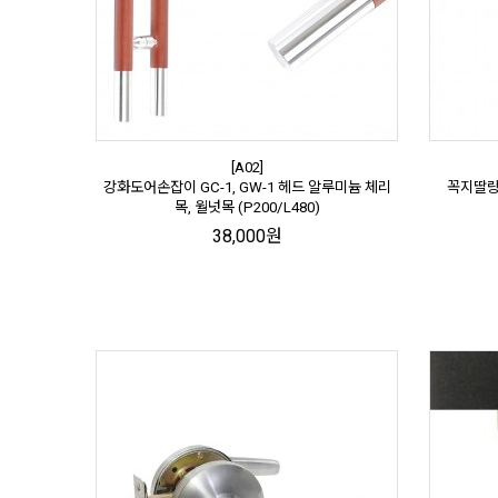
[A02]
강화도어손잡이 GC-1, GW-1 헤드 알루미늄 체리
꼭지딸랑이
목, 월넛목 (P200/L480)
38,000원