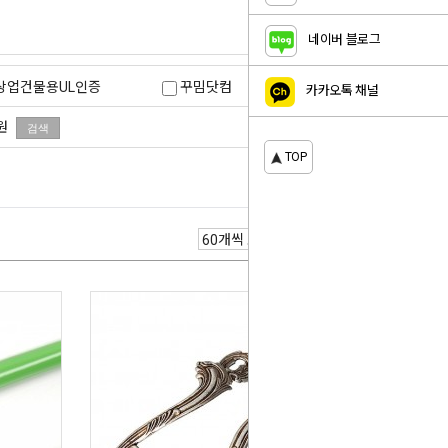
네이버 블로그
상업건물용UL인증
꾸밈닷컴
카카오톡 채널
원
볼형
TOP
트
헤펠레