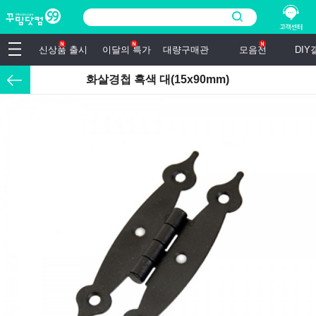
신상품 출시
이달의 특가
대량구매관
모음전
DI
화살경첩 흑색 대(15x90mm)