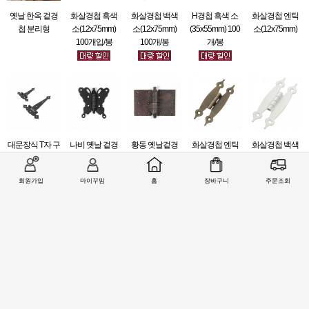
옛날 한옥 겉경
화살경첩 흑색
화살경첩 백색
H경첩 흑색 소
화살경첩 엔틱
첩 분리형
소(12x75mm)
소(12x75mm)
(35x55mm) 100
소(12x75mm)
100개입/봉
100개/봉
개/봉
대문장식 T자 구
나비 옛날 겉경
황동 옛날겉경
화살경첩 엔틱
화살경첩 백색
름경첩 (5,8인치)
첩 (30x60mm)
첩 DW-H003
대(15x90mm)
소(12x75mm)
회원가입
마이꾸밈
홈
장바구니
주문조회
관련상품