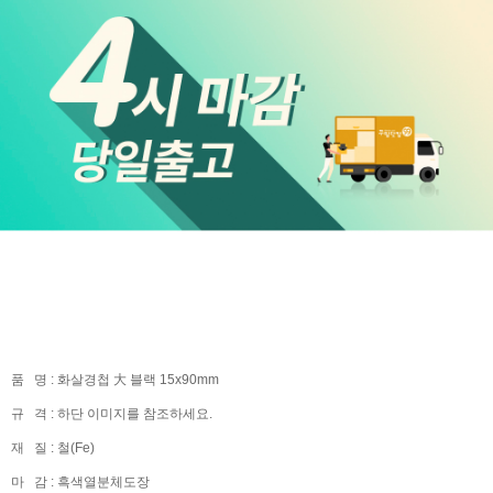
품 명 : 화살경첩 大 블랙 15x90mm
규 격 : 하단 이미지를 참조하세요.
재 질 : 철(Fe)
마 감 : 흑색열분체도장