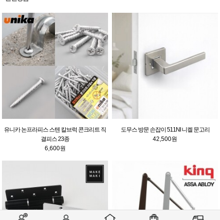
유니카 논프라피스 스텐 칼브럭 콘크리트 직
도무스 방문 손잡이 511NI 니켈 문고리
결피스 23종
42,500원
6,600원