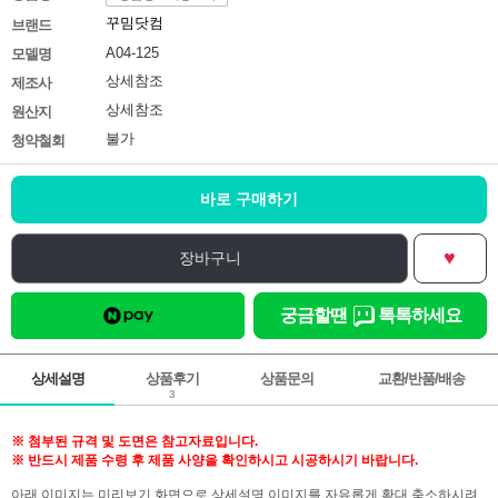
꾸밈닷컴
브랜드
A04-125
모델명
상세참조
제조사
상세참조
원산지
불가
청약철회
바로 구매하기
♥
장바구니
궁금할땐
톡톡하세요
상세설명
상품후기
상품문의
교환/반품/배송
3
※ 첨부된 규격 및 도면은 참고자료입니다.
※ 반드시 제품 수령 후 제품 사양을 확인하시고 시공하시기 바랍니다.
아래 이미지는 미리보기 화면으로 상세설명 이미지를 자유롭게 확대 축소하시려