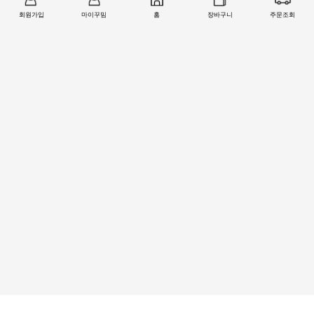
회원가입
마이꾸밈
홈
장바구니
주문조회
오토클로저 유압경첩 MK-380 시리즈
킹 도어클로저 도어체크 (현관문 방화문 목문
51,000원
용) 5종
27,000원
회사소개
|
개인정보처리방침
|
이용약관
|
제휴/입점안내
고객센터 (주문/배송 문의)
무통장 입금정보