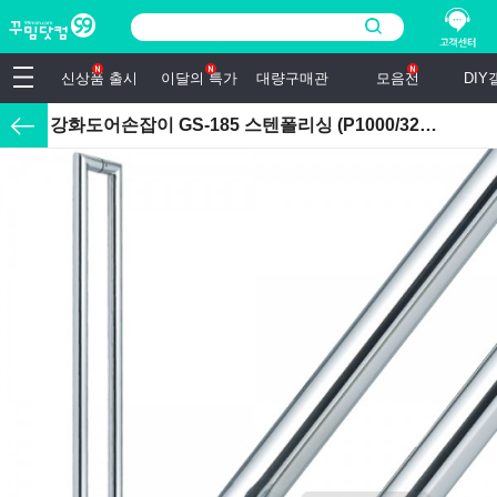
신상품 출시
이달의 특가
대량구매관
모음전
DI
강화도어손잡이 GS-185 스텐폴리싱 (P1000/32mm)