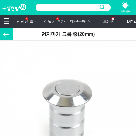
신상품 출시
이달의 특가
대량구매관
모음전
DI
먼지마개 크롬 중(20mm)