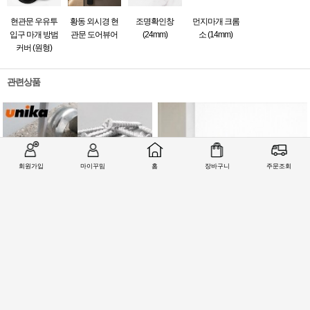
현관문 우유투
황동 외시경 현
조명확인창
먼지마개 크롬
입구 마개 방범
관문 도어뷰어
(24mm)
소 (14mm)
커버 (원형)
관련상품
회원가입
마이꾸밈
홈
장바구니
주문조회
유니카 논프라피스 스텐 칼브럭 콘크리트 직
도무스 방문 손잡이 511NI 니켈 문고리
결피스 23종
42,500원
6,600원