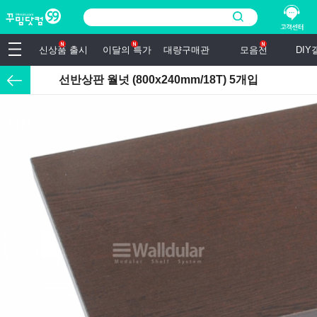
신상품 출시
이달의 특가
대량구매관
모음전
DI
선반상판 월넛 (800x240mm/18T) 5개입