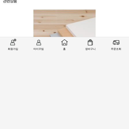
관련상품
회원가입
마이꾸밈
홈
장바구니
주문조회
선반상판(18T) 모음
4,000원