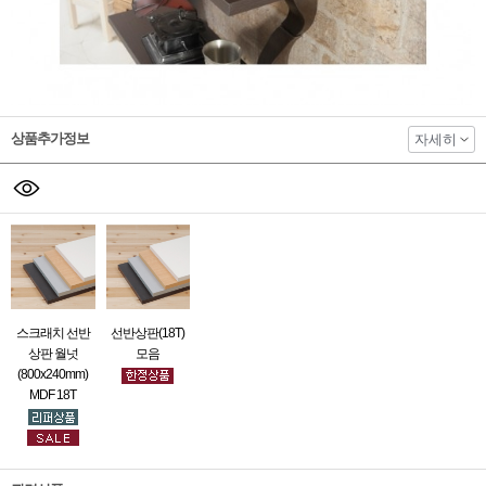
상품추가정보
자세히
스크래치 선반
선반상판(18T)
상판 월넛
모음
(800x240mm)
MDF 18T