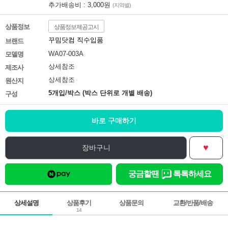
추가배송비 : 3,000원
(지역별)
상품정보
상품정보제공고시
꾸밈닷컴 직수입품
브랜드
WA07-003A
모델명
상세참조
제조사
상세참조
원산지
5개입/박스 (박스 단위로 개별 배송)
구성
바로 구매하기
♥
장바구니
궁금할땐
톡톡하세요
상세설명
상품후기
상품문의
교환/반품/배송
14