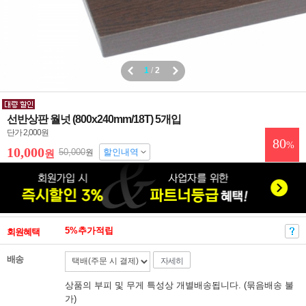
1
/
2
선반상판 월넛 (800x240mm/18T) 5개입
단가 2,000원
80
%
10,000
50,000
할인내역
원
원
5%추가적립
회원혜택
배송
자세히
상품의 부피 및 무게 특성상 개별배송됩니다. (묶음배송 불
가)