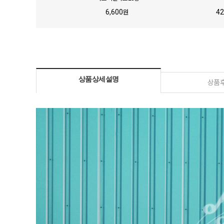
수액
6,600
42
원
,900
원
상품상세설명
상품