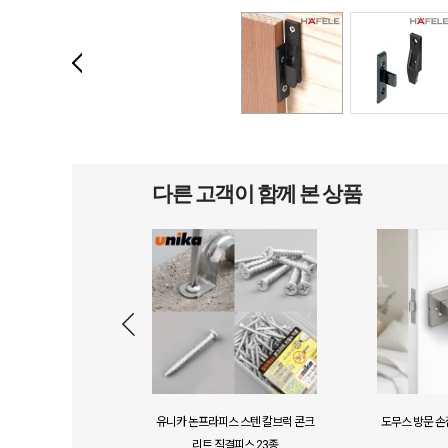
다른 고객이 함께 본 상품
씰업 하이드로스탑 그
유니카 논프라피스 스텐 칼브럭 콘크
도무스 방문 손잡
수 페인트 크랙 누수 방
리트 직결피스 23종