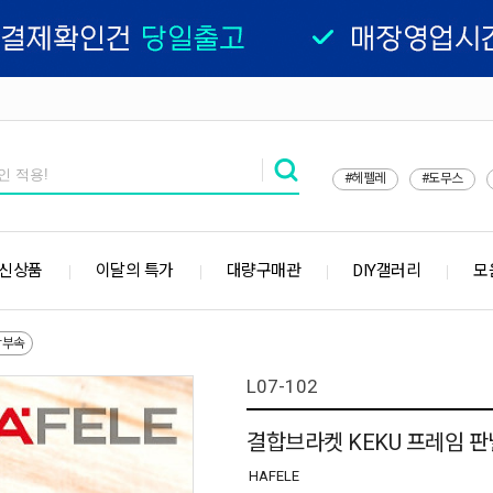
#헤펠레
#도무스
 신상품
이달의 특가
대량구매관
DIY갤러리
모
합부속
L07-102
결합브라켓 KEKU 프레임 
HAFELE