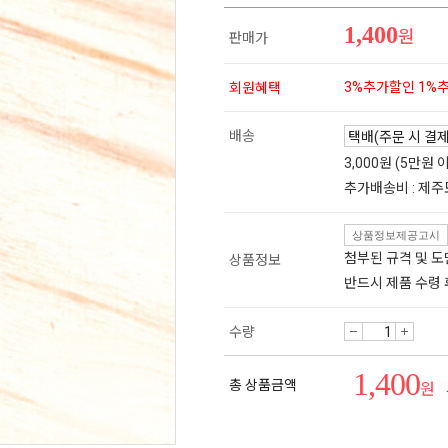
1,400
원
판매가
3%추가할인 1%
회원혜택
배송
3,000원 (5만원
추가배송비 : 제주
상품정보제공고시
첨부된 규격 및 
상품정보
반드시 제품 수령
수량
1,400
총 상품금액
원