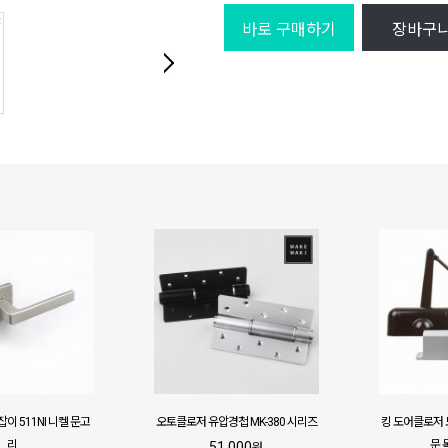
바로 구매하기
장바구
이 511NI 니켈 문고
오토클로저 유압경첩 MK-380 시리즈
킹 도어클로저 
리
문 
51,000
원