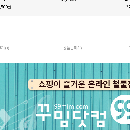
,500
2
원
후기
상품문의
(3)
(0)