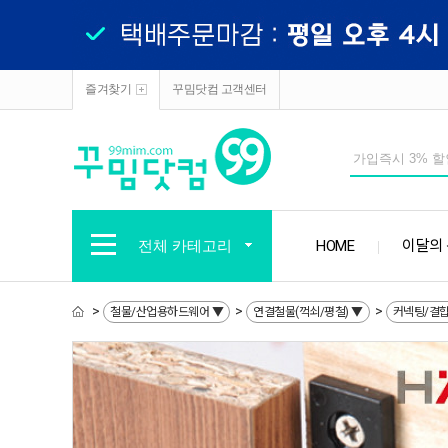
즐겨찾기
꾸밈닷컴 고객센터
전체 카테고리
HOME
이달의
>
>
>
철물/산업용하드웨어 ▼
연결철물(꺽쇠/평철) ▼
커넥팅/결