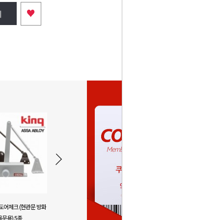
♥
니
도어체크 (현관문 방화
바로 사용하는 바우어 만능 시멘트 방
코브라앙카 
목문용) 5종
수 몰탈 접착 보수 폴리머
3