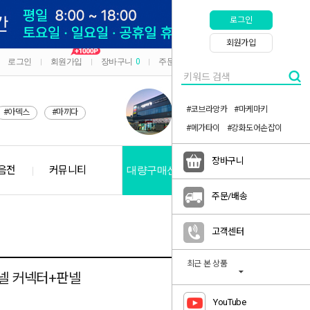
로그인
회원가입
로그인
회원가입
장바구니
0
주문/배송
마이페이지
|
|
|
|
#코브라앙카
#마케마키
#아덱스
#마끼다
#메가타이
#강화도어손잡이
장바구니
음전
커뮤니티
대량구매신청
공지사항
주문/배송
고객센터
최근 본 상품
판넬 커넥터+판넬
YouTube