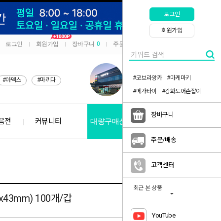
로그인
회원가입
로그인
회원가입
장바구니
0
주문/배송
마이페이지
|
|
|
|
#코브라앙카
#마케마키
#아덱스
#마끼다
#메가타이
#강화도어손잡이
장바구니
음전
커뮤니티
대량구매신청
공지사항
주문/배송
고객센터
최근 본 상품
43mm) 100개/갑
YouTube