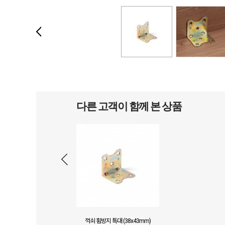
다른 고객이 함께 본 상품
꺽쇠 휨방지 특대 (38x43mm)