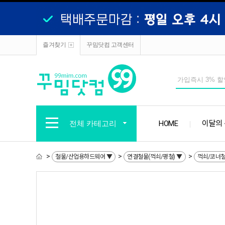
즐겨찾기
꾸밈닷컴 고객센터
전체 카테고리
HOME
이달의
>
>
>
철물/산업용하드웨어 ▼
연결철물(꺽쇠/평철) ▼
꺽쇠/코너