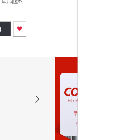
부가세포함
♥
니
꺽쇠 휨방지 특대 (38x43mm)