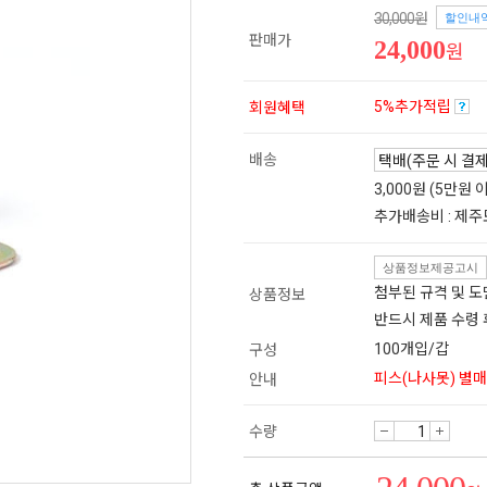
30,000원
할인내
판매가
24,000
원
5%추가적립
회원혜택
배송
3,000원 (5만원
추가배송비 : 제주
상품정보제공고시
첨부된 규격 및 
상품정보
반드시 제품 수령
100개입/갑
구성
피스(나사못) 별매 
안내
수량