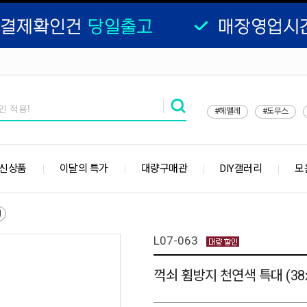
#헤펠레
#도무스
 신상품
이달의 특가
대량구매관
DIY갤러리
모
철
L07-063
꺽쇠 휨방지 천연색 특대 (38x