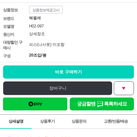
상품정보
상품정보제공고시
헤펠레
브랜드
H02-097
모델명
상세참조
원산지
대량할인 구
피스(나사못) 미포함
매시
20조입/봉
구성
바로 구매하기
♥
장바구니
궁금할땐
톡톡하세요
상세설명
상품후기
상품문의
교환/반품/배송