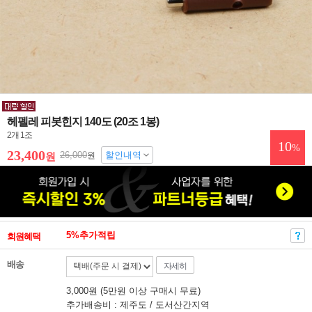
헤펠레 피봇힌지 140도 (20조 1봉)
2개 1조
10
%
23,400
26,000
할인내역
원
원
5%추가적립
회원혜택
배송
자세히
3,000원 (5만원 이상 구매시 무료)
추가배송비 : 제주도 / 도서산간지역