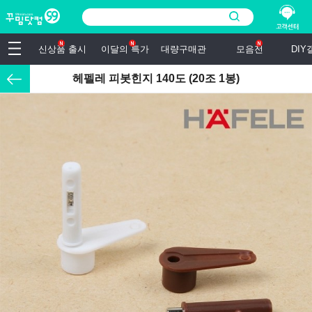
신상품 출시
이달의 특가
대량구매관
모음전
DI
헤펠레 피봇힌지 140도 (20조 1봉)