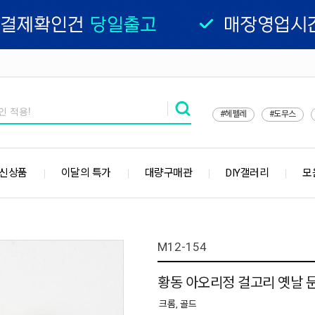
#헤펠레
#도무스
 신상품
이달의 특가
대량구매관
DIY갤러리
모
M12-154
황동 아오리정 걸고리 옛날 
크롬, 골드