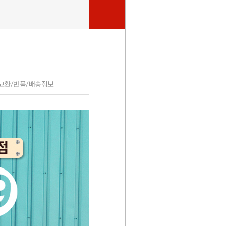
걸쇠
화장
12,900
4
원
교환/반품/배송정보