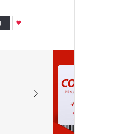
♥
니
황동 아오리정 (100mm) 옛날 문고리
스텐 아오리정 