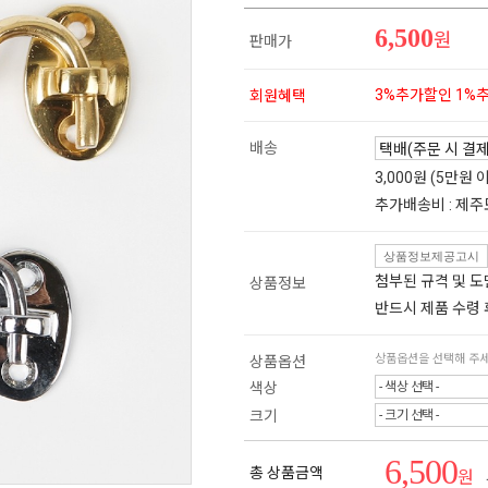
6,500
원
판매가
3%추가할인 1%
회원혜택
배송
3,000원 (5만원
추가배송비 : 제주
상품정보제공고시
첨부된 규격 및 
상품정보
반드시 제품 수령
상품옵션을 선택해 주
상품옵션
색상
- 색상 선택 -
크기
- 크기 선택 -
6,500
총 상품금액
원