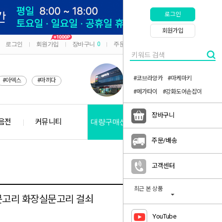
로그인
회원가입
로그인
회원가입
장바구니
0
주문/배송
마이페이지
|
|
|
|
#코브라앙카
#마케마키
#아덱스
#마끼다
#메가타이
#강화도어손잡이
장바구니
음전
커뮤니티
대량구매신청
공지사항
주문/배송
고객센터
최근 본 상품
문고리 화장실문고리 걸쇠
YouTube