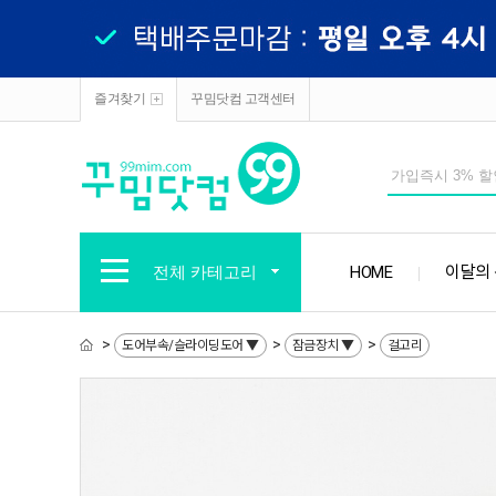
즐겨찾기
꾸밈닷컴 고객센터
전체 카테고리
HOME
이달의
>
>
>
도어부속/슬라이딩도어 ▼
잠금장치 ▼
걸고리