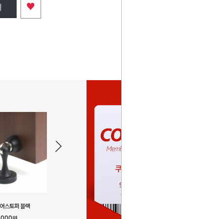
♥
니
도어스토퍼 블랙
자석 도어스토퍼 가벼운 문용
스텐 자석 도
,000
2,000
3
원
원