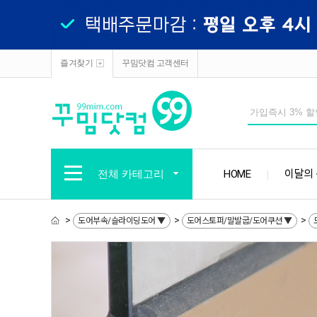
즐겨찾기
꾸밈닷컴 고객센터
전체 카테고리
HOME
이달의
>
>
>
도어부속/슬라이딩도어 ▼
도어스토퍼/말발굽/도어쿠션 ▼