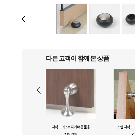
다른 고객이 함께 본 상품
어스토퍼 블랙
자석 도어스토퍼 가벼운 문용
스텐 자석 도
,000
2,000
3
원
원