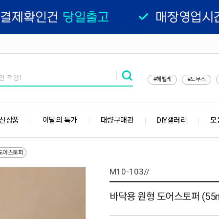
#헤펠레
#도무스
 신상품
이달의 특가
대량구매관
DIY갤러리
모
도어스토퍼
M10-103//
바닥용 원형 도어스토퍼 (55