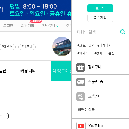
로그인
회원가입
로그인
회원가입
장바구니
0
주문/배송
마이페이지
|
|
|
|
#코브라앙카
#마케마키
#아덱스
#마끼다
#메가타이
#강화도어손잡이
장바구니
음전
커뮤니티
대량구매신청
공지사항
주문/배송
고객센터
최근 본 상품
mm)
YouTube