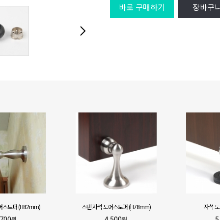
바로 구매하기
장바구
어스토퍼 (H82mm)
스텐 자석 도어스토퍼 (H78mm)
자석 
,700
4,500
5
원
원