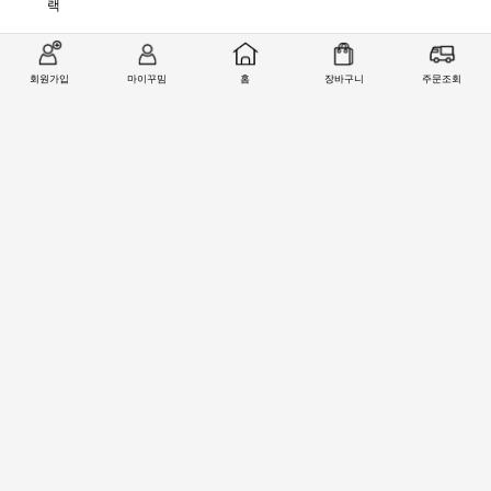
랙
관련상품
회원가입
마이꾸밈
홈
장바구니
주문조회
회사소개
|
개인정보처리방침
|
이용약관
|
제휴/입점안내
고객센터 (주문/배송 문의)
무통장 입금정보
1566-2077
예금주 : (주)철물마트
MON-FRI 09:00 - 18:00
LUNCH 12:00 - 13:00
기업
복사
223-123239-01-024
토/일/공휴일 휴무
국민
복사
718201-01-205674
농협
복사
301-0168-3882-11