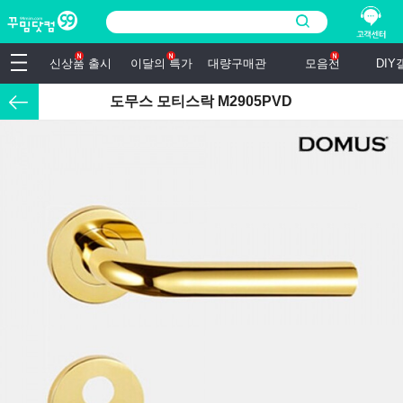
신상품 출시
이달의 특가
대량구매관
모음전
DI
도무스 모티스락 M2905PVD