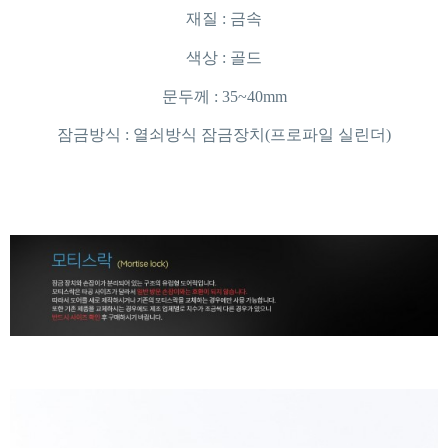
재질 : 금속
색상 : 골드
문두께 : 35~40mm
잠금방식 : 열쇠방식 잠금장치(프로파일 실린더)