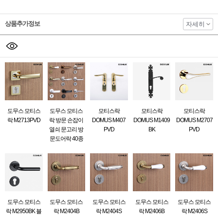
상품추가정보
자세히
도무스 모티스
도무스 모티스
모티스락
모티스락
모티스락
락 M2713PVD
락 방문 손잡이
DOMUS M407
DOMUS M1409
DOMUS M2707
열쇠 문고리 방
PVD
BK
PVD
문도어락 40종
도무스 모티스
도무스 모티스
도무스 모티스
도무스 모티스
도무스 모티스
락 M2950BK 블
락 M2404B
락 M2404S
락 M2406B
락 M2406S