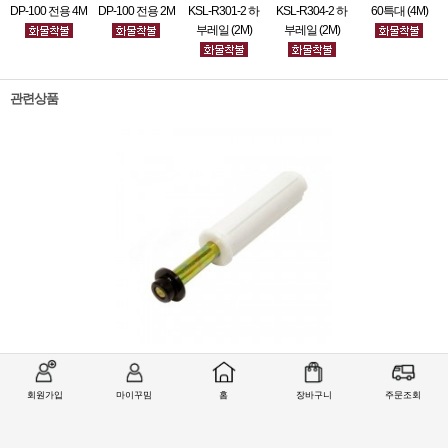
DP-100 전용 4M
DP-100 전용 2M
KSL-R301-2 하
KSL-R304-2 하
60특대 (4M)
부레일 (2M)
부레일 (2M)
관련상품
하부가이드 스프링
2,200원
회원가입
마이꾸밈
홈
장바구니
주문조회