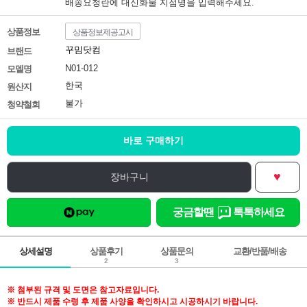
배송요청란에 대신화물 지점명을 입력해주세요.
상품정보
상품정보제공고시
꾸밈닷컴
브랜드
N01-012
모델명
한국
원산지
불가
청약철회
바로 구매하기
♥
장바구니
궁금할땐
톡톡하세요
상세설명
상품후기
상품문의
교환/반품/배송
2
3
※ 첨부된 규격 및 도면은 참고자료입니다.
※ 반드시 제품 수령 후 제품 사양을 확인하시고 시공하시기 바랍니다.