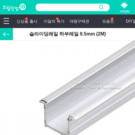
신상품 출시
이달의 특가
대량구매관
모음전
DI
슬라이딩레일 하부레일 8.5mm (2M)