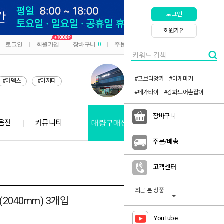
로그인
회원가입
로그인
회원가입
장바구니
0
주문/배송
마이페이지
|
|
|
|
#코브라앙카
#마케마키
#아덱스
#마끼다
#메가타이
#강화도어손잡이
장바구니
음전
커뮤니티
대량구매신청
공지사항
주문/배송
고객센터
최근 본 상품
2040mm) 3개입
YouTube