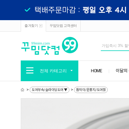
즐겨찾기
꾸밈닷컴 고객센터
전체 카테고리
HOME
이달의
>
>
도어부속/슬라이딩도어 ▼
틈막이/문풍지/도어씰