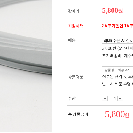
5,800
원
판매가
3%추가할인 1%
회원혜택
배송
3,000원 (5만원
추가배송비 : 제주
상품정보제공고시
첨부된 규격 및 
상품정보
반드시 제품 수령
수량
5,800
총 상품금액
원