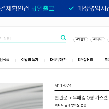
#헤펠레
#도무스
 신상품
이달의 특가
대량구매관
DIY갤러리
모
M11-074
현관문 고무패킹 O형 가스켓 (
아파트 빌라 방화문 전용