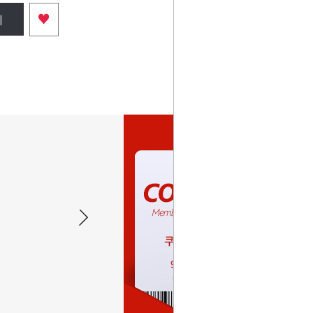
♥
니
현관문 방화문 고무패킹 날개형 가스
켓 (2M)