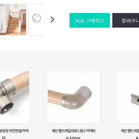
바로 구매하기
장바구
쌍방향 회전연결 커넥
계단 핸드레일 END L형-2 커넥터
계단 핸드레
터
9,500
8
원