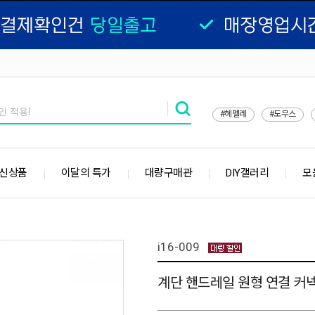
#헤펠레
#도무스
 신상품
이달의 특가
대량구매관
DIY갤러리
모
i16-009
계단 핸드레일 원형 연결 커넥