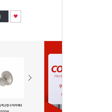
♥
니
일 벽고정 수직커넥터
계단 핸드레일 벽고정 회전커넥터
계단 핸드레
,500
10,000
8
원
원