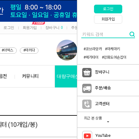
로그인
회원가입
로그인
회원가입
장바구니
0
주문/배송
마이페이지
|
|
|
|
#코브라앙카
#마케마키
#아덱스
#마끼다
#메가타이
#강화도어손잡이
장바구니
음전
커뮤니티
대량구매신청
공지사항
주문/배송
고객센터
최근 본 상품
터 (10개입/봉)
YouTube