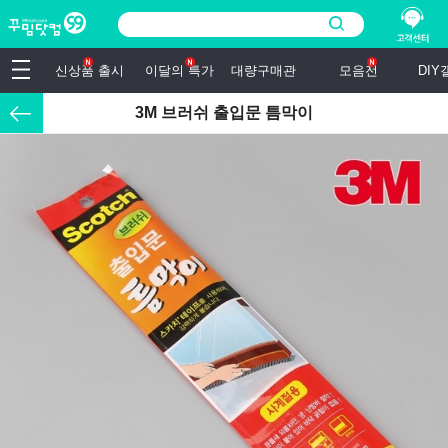
신상품 출시
이달의 특가
대량구매관
모음전
DI
3M 브러쉬 출입문 틈막이