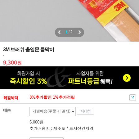
1
/
2
3M 브러쉬 출입문 틈막이
-
9,300
원
3%추가할인 1%추가적립
회원혜택
배송
자세히
5,000원
추가배송비 : 제주도 / 도서산간지역