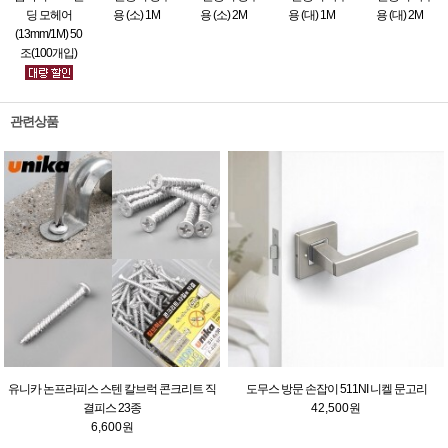
딩 모헤어
용 (소) 1M
용 (소) 2M
용 (대) 1M
용 (대) 2M
(13mm/1M) 50
조(100개입)
관련상품
유니카 논프라피스 스텐 칼브럭 콘크리트 직
도무스 방문 손잡이 511NI 니켈 문고리
결피스 23종
42,500원
6,600원