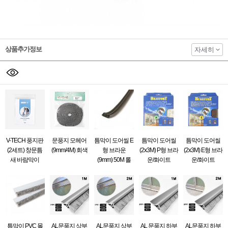
상품추가정보
자세히
V-TECH 풍지판
문풍지 모헤어
틈막이 도어씰 E
틈막이 도어씰
틈막이 도어씰
(2세트) 창문틈
(9mm/4M) 회색
형 브라운
(2x3M) P형 브라
(2x3M) E형 브라
새 바람막이
(9mm) 50M 롤
운/화이트
운/화이트
틈막이 PVC 몰
AL문풍지 상부
AL문풍지 상부
AL 문풍지 하부
AL문풍지 하부