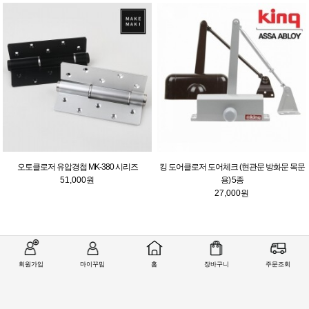
오토클로저 유압경첩 MK-380 시리즈
킹 도어클로저 도어체크 (현관문 방화문 목문
51,000원
용) 5종
27,000원
회원가입
마이꾸밈
홈
장바구니
주문조회