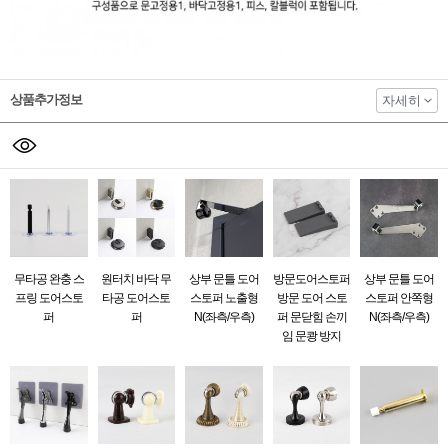
상품추가정보
자세히
무타공 완충 스
원터치 바닥 무
상부 문틀 도어
방문도어스토퍼
상부 문틀 도어
프링 도어스토
타공 도어스토
스토퍼 노출형
방문 도어 스토
스토퍼 안쪽형
퍼
퍼
N(좌측/우측)
퍼 문닫힘 손끼
N(좌측/우측)
임 문쾅 방지