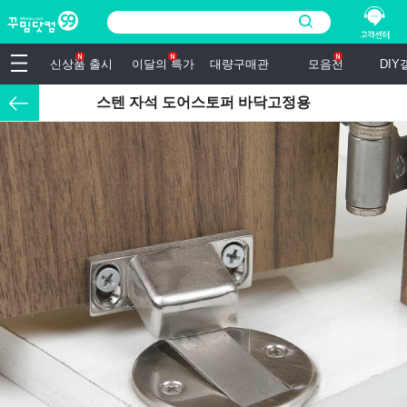
신상품 출시
이달의 특가
대량구매관
모음전
DI
스텐 자석 도어스토퍼 바닥고정용