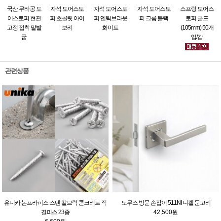
국산 무타공 도
자석 도어스토
자석 도어스토
자석 도어스토
스프링 도어스
어스토퍼 현관
퍼 초콜릿 아이
퍼 엔틱브라운
퍼 크롬 블랙
토퍼 골드
고정 접착 말발
보리
화이트
(105mm) 50개
굽
입/갑
관련상품
유니카 논프라피스 스텐 칼브럭 콘크리트 직
도무스 방문 손잡이 511NI 니켈 문고리
결피스 23종
42,500원