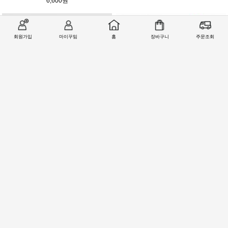
6,600원
회원가입
마이꾸밈
홈
장바구니
주문조회
오토클로저 유압경첩 MK-380 시리즈
킹 도어클로저 도어체크 (현관문 방화문 목문
51,000원
용) 5종
27,000원