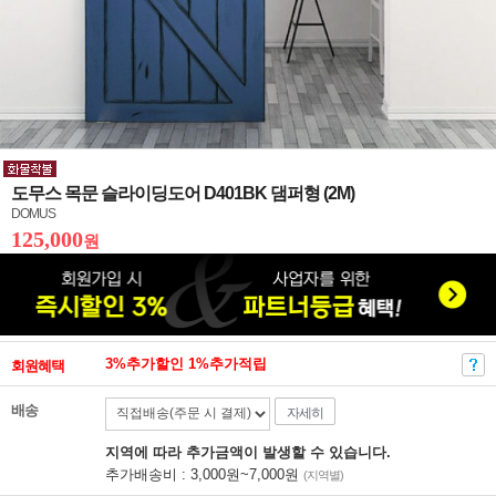
도무스 목문 슬라이딩도어 D401BK 댐퍼형 (2M)
DOMUS
125,000
원
3%추가할인 1%추가적립
회원혜택
배송
자세히
지역에 따라 추가금액이 발생할 수 있습니다.
추가배송비 : 3,000원~7,000원
(지역별)