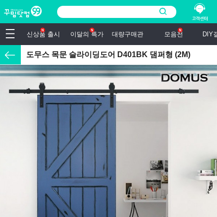
신상품 출시
이달의 특가
대량구매관
모음전
DI
도무스 목문 슬라이딩도어 D401BK 댐퍼형 (2M)