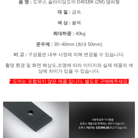
품 명 :
도무스 슬라이딩도어 D401BK (2M) 댐퍼형
재 질 :
금속
색 상 :
블랙
최대하중 :
40kg
문두께 :
35~40mm (최대 50mm)
비 고 :
구성품은 내부 사정에 의해 변경될 수 있습니다.
촬영 환경 및 화면 해상도,조명에 따라 이미지와 실제 제품의 색
상에 차이가 있을 수 있습니다.
* 도어는 포함되지 않은 제품 입
니다. 별도로 구매해주세요.