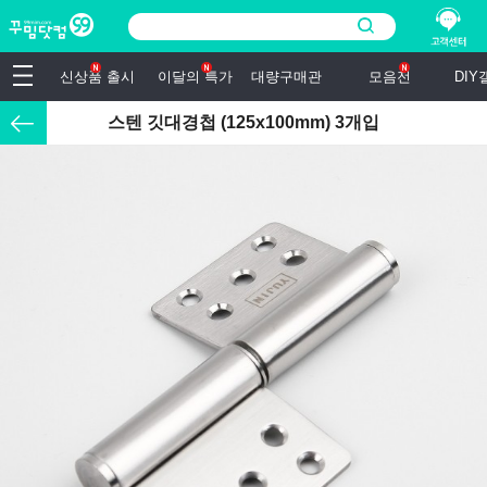
신상품 출시
이달의 특가
대량구매관
모음전
DI
스텐 깃대경첩 (125x100mm) 3개입