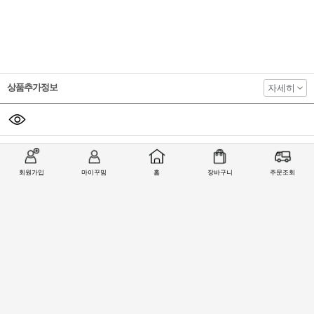
상품추가정보
자세히
회원가입
마이꾸밈
홈
장바구니
주문조회
3WAY 피봇힌지
스텐 코너피봇
스텐 코너피봇
스텐 오토피봇
목문용 플로어
MK-330 (70kg)
힌지 MK-330
힌지 MK-330
힌지 MK-330
힌지 No.500
목문용
(100kg) 알루미
(100kg) 목문용
(60kg)
늄/목문