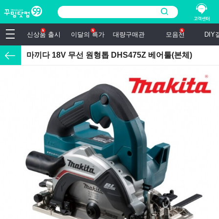
신상품 출시
이달의 특가
대량구매관
모음전
DI
마끼다 18V 무선 원형톱 DHS475Z 베어툴(본체)