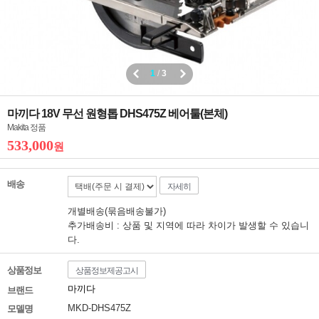
1
/
3
마끼다 18V 무선 원형톱 DHS475Z 베어툴(본체)
Makita 정품
533,000
원
배송
자세히
개별배송(묶음배송불가)
추가배송비 : 상품 및 지역에 따라 차이가 발생할 수 있습니
다.
상품정보
상품정보제공고시
마끼다
브랜드
MKD-DHS475Z
모델명