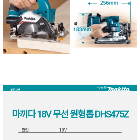
마끼다 18V 무선 원형톱 DHS475Z
18V
전압