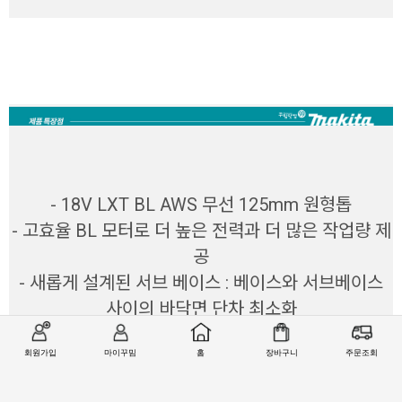
- 18V LXT BL AWS 무선 125mm 원형톱
- 고효율 BL 모터로 더 높은 전력과 더 많은 작업량 제
공
- 새롭게 설계된 서브 베이스 : 베이스와 서브베이스
사이의 바닥면 단차 최소화
- 더 나은 기동성을 위한 작고 가벼운 디자인
회원가입
마이꾸밈
홈
장바구니
주문조회
- 5,400rpm 높은 회전 속도에서 부드러운 절삭
- 자동 시작 무선 시스템 (AWS)이 Bluetooth를 사용