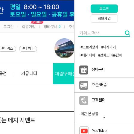
로그인
회원가입
로그인
회원가입
장바구니
0
주문/배송
마이페이지
|
|
|
|
#코브라앙카
#마케마키
#아덱스
#마끼다
#메가타이
#강화도어손잡이
장바구니
음전
커뮤니티
대량구매신청
공지사항
주문/배송
고객센터
최근 본 상품
줄눈 메지 시멘트
YouTube