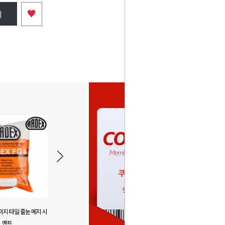
♥
니
이지 타일 줄눈 메지 시
아덱스 FG4 아이보리 타일 줄눈 메지
아덱스 FG4 
멘트
시멘트