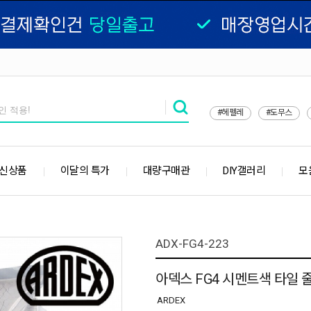
#헤펠레
#도무스
 신상품
이달의 특가
대량구매관
DIY갤러리
모
ADX-FG4-223
아덱스 FG4 시멘트색 타일 
ARDEX