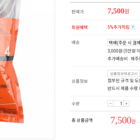
7,500
원
판매가
5%추가적립
회원혜택
배송
3,000원 (5만원
추가배송비 : 제주
상품정보제공고시
첨부된 규격 및 
상품정보
반드시 제품 수령
수량
7,500
총 상품금액
원