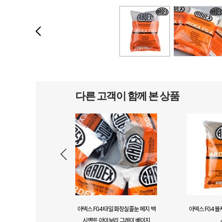
다른 고객이 함께 본 상품
아덱스 FG4 타일 화장실줄눈 메지 백
아덱스 FG4 
시멘트 아이보리 그레이 베이지