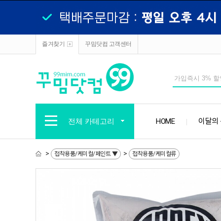
즐겨찾기
꾸밈닷컴 고객센터
전체 카테고리
HOME
이달의
>
>
접착용품/케미컬/페인트 ▼
접착용품/케미컬류