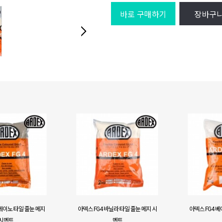
바로 구매하기
장바구
볼케이노 타일 줄눈 메지
아덱스 FG4 바닐라 타일 줄눈 메지 시
아덱스 FG4 베
시멘트
멘트