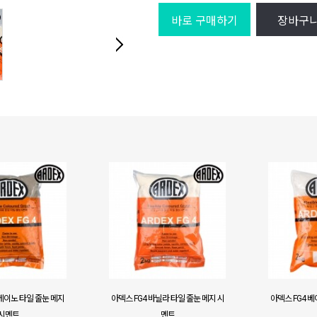
바로 구매하기
장바구
볼케이노 타일 줄눈 메지
아덱스 FG4 바닐라 타일 줄눈 메지 시
아덱스 FG4 베
시멘트
멘트