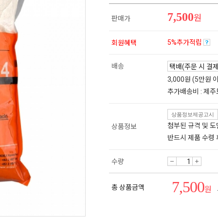
7,500
원
판매가
5%추가적립
회원혜택
배송
3,000원 (5만원
추가배송비 : 제주
상품정보제공고시
첨부된 규격 및 
상품정보
반드시 제품 수령
수량
7,500
총 상품금액
원