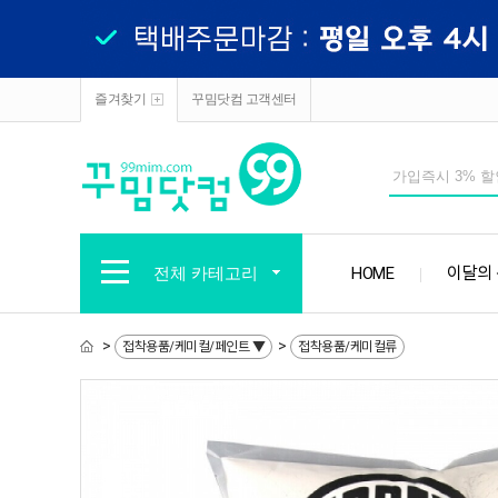
즐겨찾기
꾸밈닷컴 고객센터
전체 카테고리
HOME
이달의
>
>
접착용품/케미컬/페인트 ▼
접착용품/케미컬류