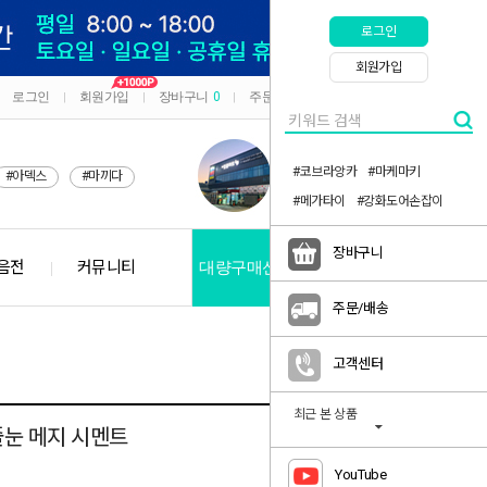
로그인
회원가입
로그인
회원가입
장바구니
0
주문/배송
마이페이지
|
|
|
|
#코브라앙카
#마케마키
#아덱스
#마끼다
#메가타이
#강화도어손잡이
장바구니
음전
커뮤니티
대량구매신청
공지사항
주문/배송
고객센터
최근 본 상품
줄눈 메지 시멘트
YouTube