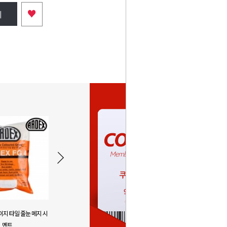
♥
니
이지 타일 줄눈 메지 시
아덱스 FG4 아이보리 타일 줄눈 메지
아덱스 FG4 
멘트
시멘트