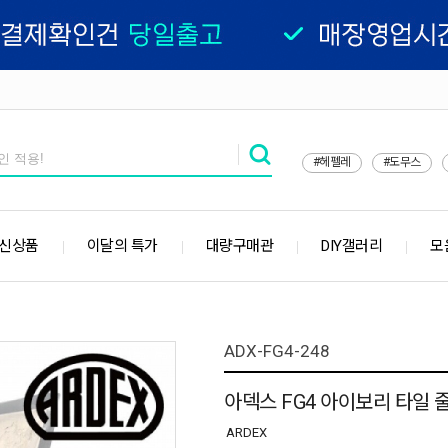
#헤펠레
#도무스
 신상품
이달의 특가
대량구매관
DIY갤러리
모
ADX-FG4-248
아덱스 FG4 아이보리 타일 
ARDEX