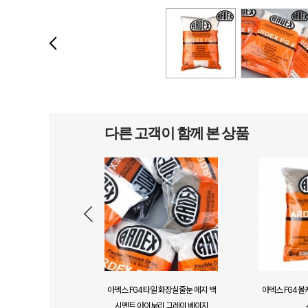
다른 고객이 함께 본 상품
아덱스 FG4 타일 화장실줄눈 메지 백
아덱스 FG4 
시멘트 아이보리 그레이 베이지