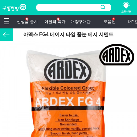
신상품 출시
이달의 특가
대량구매관
모음전
DI
아덱스 FG4 베이지 타일 줄눈 메지 시멘트