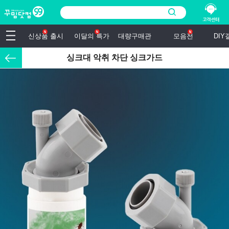
신상품 출시
이달의 특가
대량구매관
모음전
DI
싱크대 악취 차단 싱크가드