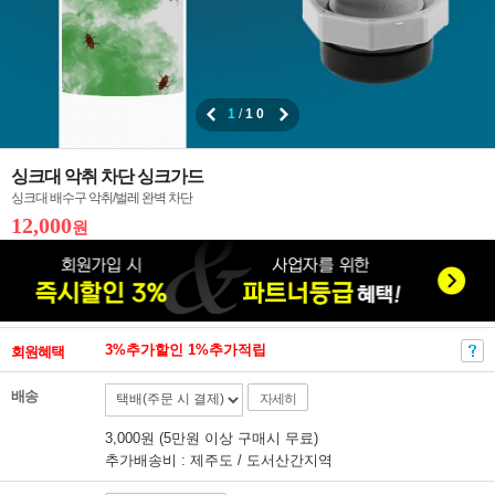
1
/
10
싱크대 악취 차단 싱크가드
싱크대 배수구 악취/벌레 완벽 차단
12,000
원
3%추가할인 1%추가적립
회원혜택
배송
자세히
3,000원 (5만원 이상 구매시 무료)
추가배송비 : 제주도 / 도서산간지역