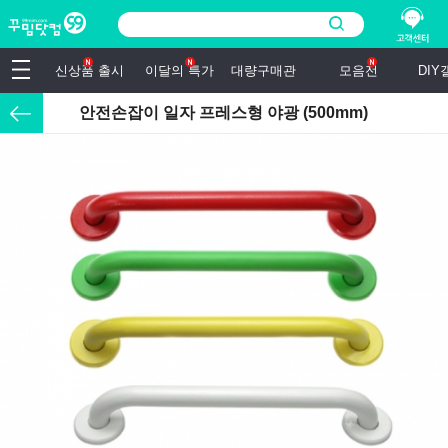
신상품 출시
이달의 특가
대량구매관
모음전
DI
안전손잡이 일자 프레스형 야광 (500mm)