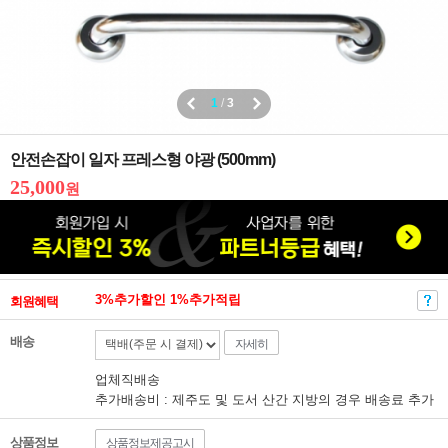
1
/
3
안전손잡이 일자 프레스형 야광 (500mm)
25,000
원
3%추가할인 1%추가적립
회원혜택
배송
자세히
업체직배송
추가배송비 : 제주도 및 도서 산간 지방의 경우 배송료 추가
상품정보
상품정보제공고시