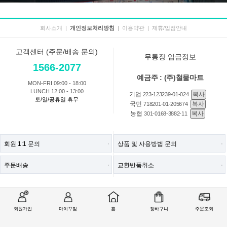
회사소개
|
개인정보처리방침
|
이용약관
|
제휴/입점안내
고객센터 (주문/배송 문의)
무통장 입금정보
1566-2077
예금주 : (주)철물마트
MON-FRI 09:00 - 18:00
LUNCH 12:00 - 13:00
기업
복사
223-123239-01-024
토/일/공휴일 휴무
국민
복사
718201-01-205674
농협
복사
301-0168-3882-11
회원 1:1 문의
상품 및 사용방법 문의
주문배송
교환반품취소
COMPANY : (주)철물마트 / CEO : 이숙열
회원가입
마이꾸밈
홈
장바구니
주문조회
ADDRESS : 인천광역시 검단구 봉수대로 1213 ((주)철물마트)
CALL CENTER :
1566-2077
| FAX : 0303-0202-2077