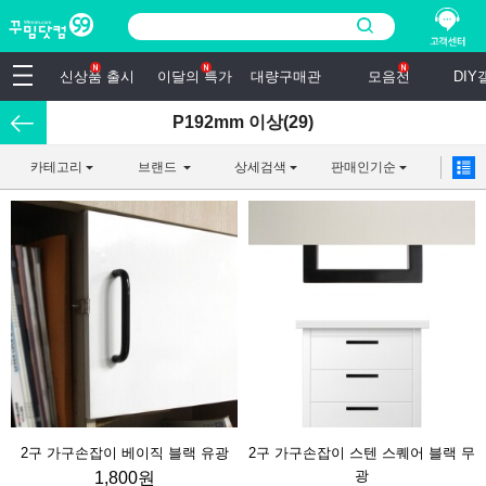
신상품 출시
이달의 특가
대량구매관
모음전
DI
P192mm 이상(29)
카테고리
브랜드
상세검색
판매인기순
2구 가구손잡이 베이직 블랙 유광
2구 가구손잡이 스텐 스퀘어 블랙 무
광
1,800원