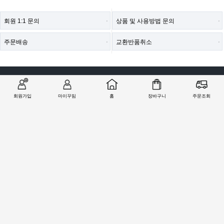
회원 1:1 문의
상품 및 사용방법 문의
주문배송
교환반품취소
COMPANY : (주)철물마트 / CEO : 이숙열
ADDRESS : 인천광역시 검단구 봉수대로 1213 ((주)철물마트)
CALL CENTER :
1566-2077
| FAX : 0303-0202-2077
회원가입
마이꾸밈
홈
장바구니
주문조회
E-MAIL : help@99mim.com
개인정보보호책임자 : 이숙열
사업자등록번호 : 305-86-38841
[사업자확인]
통신판매업 신고번호 : 2016-인천서구-0910호
COPYRIGHTⓒ2000 77MART.CO.KR | 99MIM.COM ALL RIGHTS RESERVED.
PC버전으로 보기