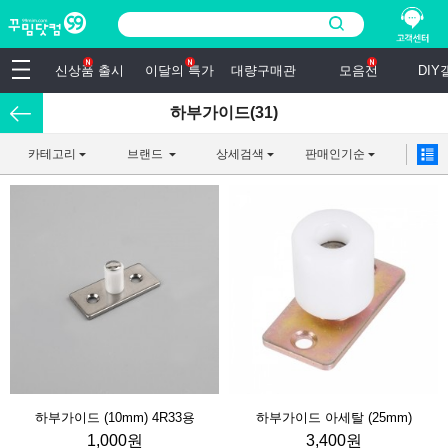
신상품 출시
이달의 특가
대량구매관
모음전
DI
하부가이드(31)
카테고리
브랜드
상세검색
판매인기순
하부가이드 (10mm) 4R33용
하부가이드 아세탈 (25mm)
1,000원
3,400원