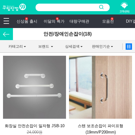
신상품 출시
이달의 특가
대량구매관
모음전
DI
안전/장애인손잡이(18)
카테고리
브랜드
상세검색
판매인기순
화장실 안전손잡이 일자형 JSB-10
스텐 보조손잡이 파이프형
24,000원
(19mm/P200mm)