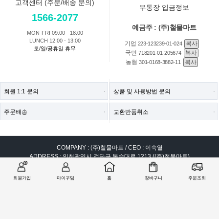
고객센터 (주문/배송 문의)
무통장 입금정보
1566-2077
예금주 : (주)철물마트
MON-FRI 09:00 - 18:00
LUNCH 12:00 - 13:00
기업
복사
223-123239-01-024
토/일/공휴일 휴무
국민
복사
718201-01-205674
농협
복사
301-0168-3882-11
회원 1:1 문의
상품 및 사용방법 문의
주문배송
교환반품취소
COMPANY : (주)철물마트 / CEO : 이숙열
ADDRESS : 인천광역시 검단구 봉수대로 1213 ((주)철물마트)
CALL CENTER :
1566-2077
| FAX : 0303-0202-2077
E-MAIL : help@99mim.com
회원가입
마이꾸밈
홈
장바구니
주문조회
개인정보보호책임자 : 이숙열
사업자등록번호 : 305-86-38841
[사업자확인]
통신판매업 신고번호 : 2016-인천서구-0910호