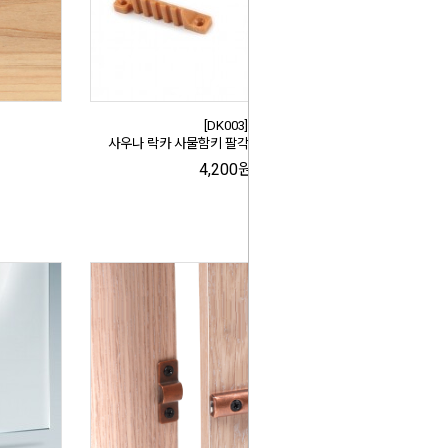
[DK003]
사우나 락카 사물함키 팔각 PVC (15-18mm)
4,200원