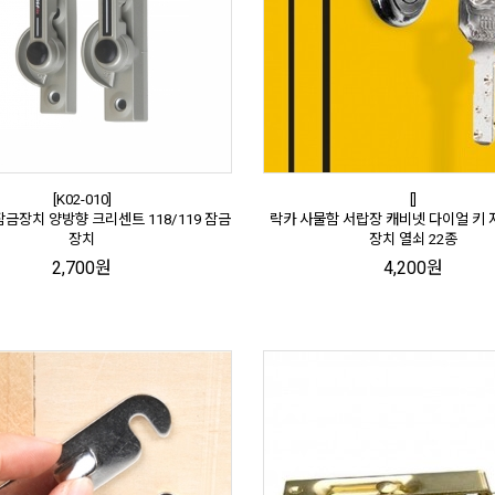
[K02-010]
[]
잠금장치 양방향 크리센트 118/119 잠금
락카 사물함 서랍장 캐비넷 다이얼 키 
장치
장치 열쇠 22종
2,700원
4,200원