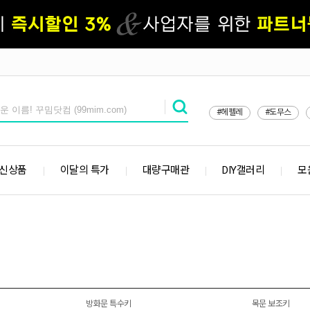
#헤펠레
#도무스
 신상품
이달의 특가
대량구매관
DIY갤러리
모
방화문 특수키
목문 보조키