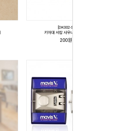
[DK002-S]
이
키아대 서랍 사우나키용 (소)
200원