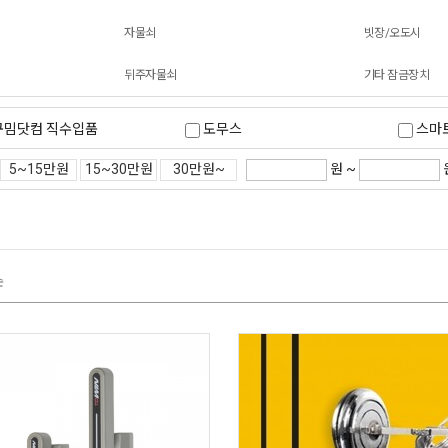
자물쇠
빗장/오도시
뒤주자물쇠
기타 잠금장치
꾸밈닷컴 직수입품
도무스
스마
원 ~
5~15만원
15~30만원
30만원~
순