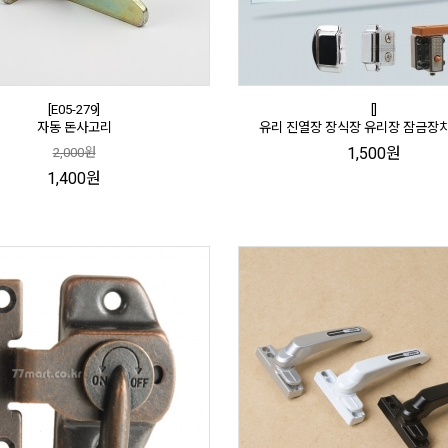
[E05-279]
[]
자동 돈사고리
유리 진열장 장식장 유리장 잠금장
1,500원
2,000원
1,400원