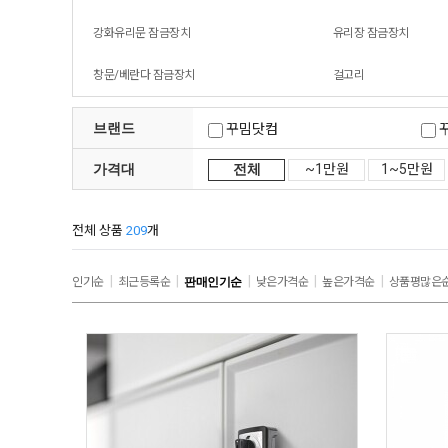
강화유리문 잠금장치
유리장 잠금장치
창문/베란다 잠금장치
걸고리
브랜드
꾸밈닷컴
가격대
전체
~1만원
1~5만원
헤펠레
전체 상품
209
개
|
|
|
|
|
인기순
최근등록순
판매인기순
낮은가격순
높은가격순
상품평많은