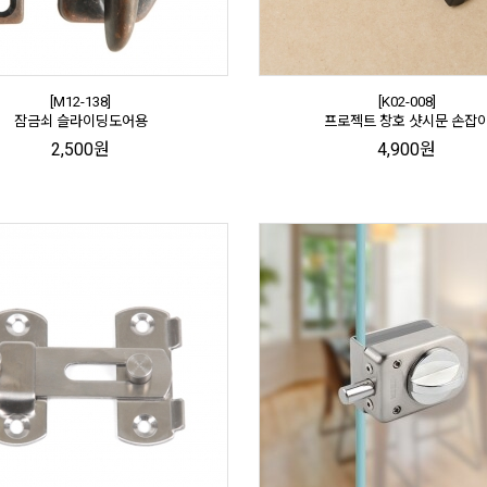
[M12-138]
[K02-008]
잠금쇠 슬라이딩도어용
프로젝트 창호 샷시문 손잡
2,500원
4,900원