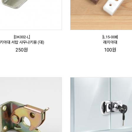
[DK002-L]
[L15-008]
키아대 서랍 사우나키용 (대)
래치아대
250원
100원