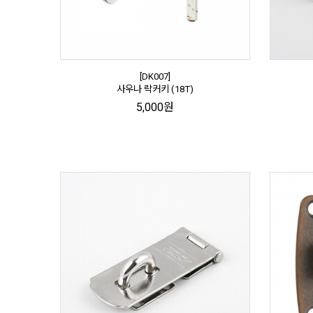
[DK007]
사우나 락커키 (18T)
5,000원