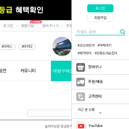
로그인
회원가입
로그인
회원가입
장바구니
0
주문/배송
마이페이지
|
|
|
|
#코브라앙카
#마케마키
#아덱스
#마끼다
#메가타이
#강화도어손잡이
장바구니
음전
커뮤니티
대량구매신청
공지사항
주문/배송
고객센터
최근 본 상품
YouTube
슬라이딩문 잠금장치