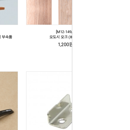
[M12-149//]
치 부속품
오도시 오크 (80mm)
1,200원