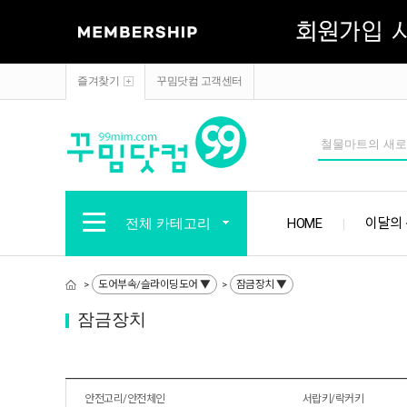
즐겨찾기
꾸밈닷컴 고객센터
전체 카테고리
HOME
이달의
도어부속/슬라이딩도어 ▼
잠금장치 ▼
>
>
잠금장치
안전고리/안전체인
서랍키/락커키