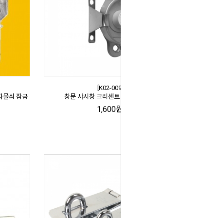
[K02-009]
자물쇠 잠금
창문 샤시창 크리센트 113 잠금장치
1,600원