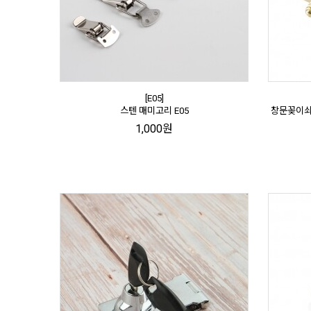
[E05]
스텐 매미고리 E05
창문꽂이쇠
1,000원