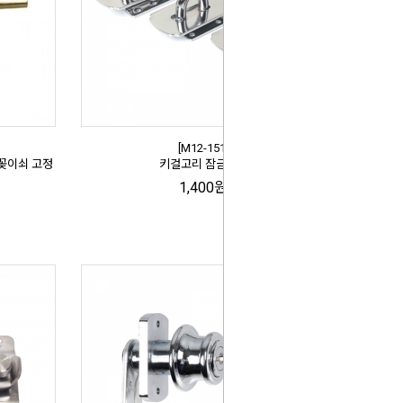
[M12-151]
 꽂이쇠 고정
키걸고리 잠금장치
1,400원