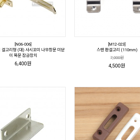
[N06-006]
[M12-023]
 걸고리형 (대) 사시꼬미 나무창문 미닫
스텐 판걸고리 (110mm)
이 목문 잠금장치
7,000원
6,400원
4,500원