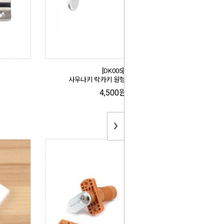
[DK005]
사우나키 락카키 원형 PVC (18T)
4,500원